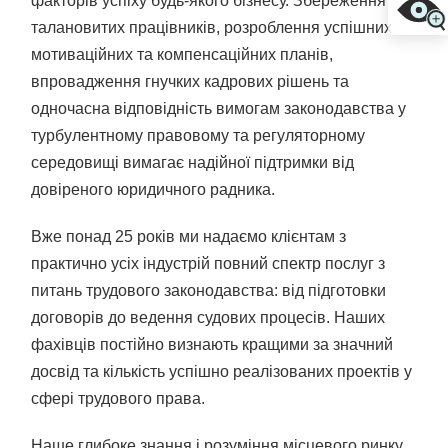
факторів успіху будь-якого бізнесу. Збереження
талановитих працівників, розроблення успішних
мотиваційних та компенсаційних планів,
впровадження гнучких кадрових рішень та
одночасна відповідність вимогам законодавства у
турбулентному правовому та регуляторному
середовищі вимагає надійної підтримки від
довіреного юридичного радника.
Вже понад 25 років ми надаємо клієнтам з
практично усіх індустрій повний спектр послуг з
питань трудового законодавства: від підготовки
договорів до ведення судових процесів. Наших
фахівців постійно визнають кращими за значний
досвід та кількість успішно реалізованих проектів у
сфері трудового права.
Наше глибоке знання і розуміння місцевого ринку