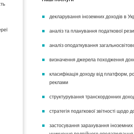
сть
декларування іноземних доходів в Укр
ереї
аналіз та планування податкової рези
аналіз оподаткування загальносвітов
визначення джерела походження дох
класифікація доходу від платформ, роя
реклами
структурування транскордонних дохо
стратегія податкової звітності щодо
застосування зарахування іноземних 
уникнення подвійного оподаткування