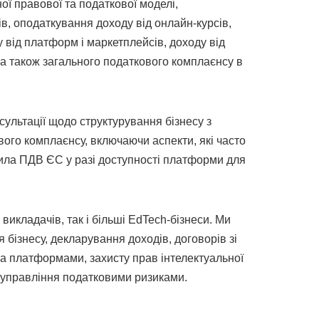
ї правової та податкової моделі,
ів, оподаткування доходу від онлайн-курсів,
від платформ і маркетплейсів, доходу від
, а також загального податкового комплаєнсу в
ультації щодо структурування бізнесу з
ого комплаєнсу, включаючи аспекти, які часто
ила ПДВ ЄС у разі доступності платформи для
икладачів, так і більші EdTech-бізнеси. Ми
бізнесу, декларування доходів, договорів зі
та платформами, захисту прав інтелектуальної
 і управління податковими ризиками.