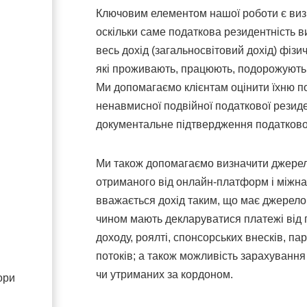
Ключовим елементом нашої роботи є визн
оскільки саме податкова резидентність в
весь дохід (загальносвітовий дохід) фізи
які проживають, працюють, подорожують 
Ми допомагаємо клієнтам оцінити їхню п
ненавмисної подвійної податкової резид
документальне підтвердження податковог
Ми також допомагаємо визначити джерел
отриманого від онлайн-платформ і міжнар
вважається дохід таким, що має джерело 
чином мають декларуватися платежі від 
доходу, роялті, спонсорських внесків, п
потоків; а також можливість зарахування
чи утриманих за кордоном.
ори