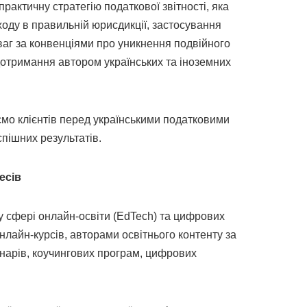
рактичну стратегію податкової звітності, яка
оду в правильній юрисдикції, застосування
ваг за конвенціями про уникнення подвійного
дотримання автором українських та іноземних
ємо клієнтів перед українськими податковими
спішних результатів.
есів
 у сфері онлайн-освіти (EdTech) та цифрових
нлайн-курсів, авторами освітнього контенту за
інарів, коучингових програм, цифрових