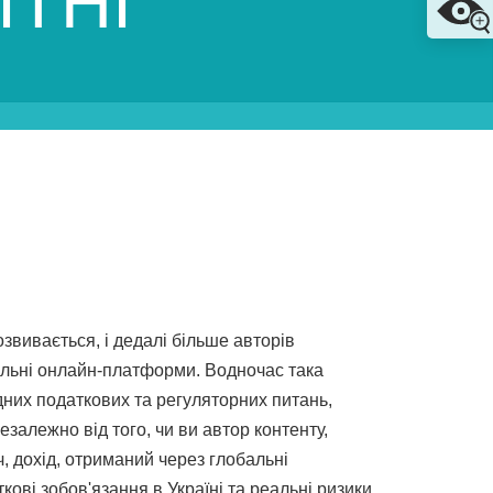
ІТНІ
звивається, і дедалі більше авторів
альні онлайн-платформи. Водночас така
дних податкових та регуляторних питань,
залежно від того, чи ви автор контенту,
, дохід, отриманий через глобальні
ові зобов'язання в Україні та реальні ризики,