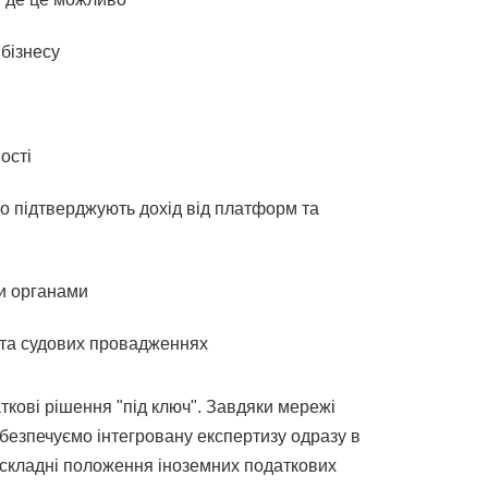
бізнесу
ості
що підтверджують дохід від платформ та
и органами
 та судових провадженнях
кові рішення "під ключ". Завдяки мережі
абезпечуємо інтегровану експертизу одразу в
 складні положення іноземних податкових