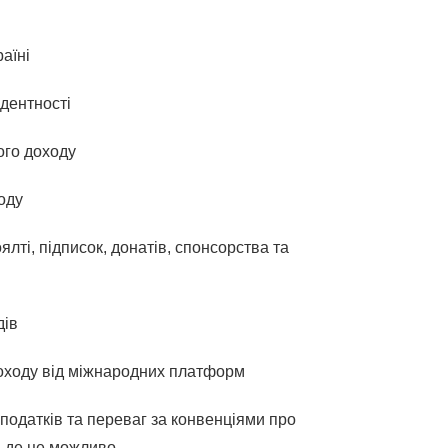
аїні
дентності
ого доходу
оду
лті, підписок, донатів, спонсорства та
дів
 доходу від міжнародних платформ
податків та переваг за конвенціями про
, де це можливо