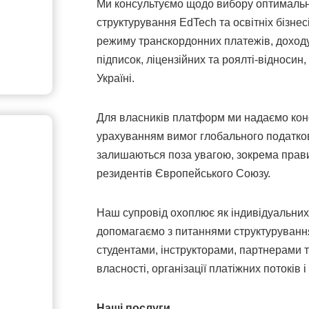
Ми консультуємо щодо вибору оптимально
структурування EdTech та освітніх бізнес
режиму транскордонних платежів, доходу 
підписок, ліцензійних та роялті-відносин
Україні.
Для власників платформ ми надаємо конс
урахуванням вимог глобального податков
залишаються поза увагою, зокрема прав
резидентів Європейського Союзу.
Наш супровід охоплює як індивідуальних в
допомагаємо з питаннями структурування 
студентами, інструкторами, партнерами 
власності, організації платіжних потоків
Наші послуги