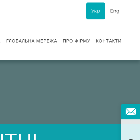
Укр
Eng
А
ГЛОБАЛЬНА МЕРЕЖА
ПРО ФІРМУ
КОНТАКТИ
ї
Визнання
успіху
ESG
ання
Історія Asters