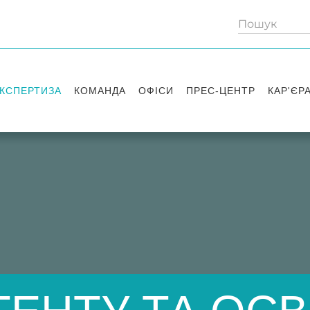
КСПЕРТИЗА
КОМАНДА
ОФІСИ
ПРЕС-ЦЕНТР
КАР'ЄР
Партнери
Київ
Публікації
Вакансі
Радники
Вашингтон
Новини
Історії 
Лондон
Правові новини
Стажув
Заходи