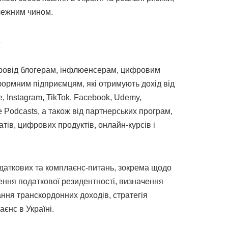
лежним чином.
в
ровід блогерам, інфлюенсерам, цифровим
формним підприємцям, які отримують дохід від
 Instagram, TikTok, Facebook, Udemy,
le Podcasts, а також від партнерських програм,
тів, цифрових продуктів, онлайн-курсів і
даткових та комплаєнс-питань, зокрема щодо
ення податкової резидентності, визначення
ння транскордонних доходів, стратегія
аєнс в Україні.