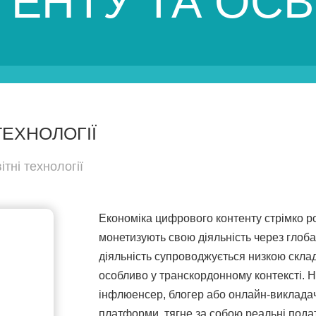
ЕНТУ ТА ОСВ
ТЕХНОЛОГІЇ
ітні технології
Економіка цифрового контенту стрімко ро
монетизують свою діяльність через глоб
діяльність супроводжується низкою скла
особливо у транскордонному контексті. Не
інфлюенсер, блогер або онлайн-викладач
платформи, тягне за собою реальні податк