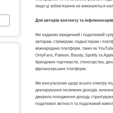
якщо ці зобов'язання не виконуються на
Для авторів контенту та інфлюенсері
Ми надаємо юридичний і податковий суп
авторам, стрімерам, подкастерам і плат
міжнародних платформ, таких як YouTube,
OnlyFans, Patreon, Boosty, Spotify та App
брендових партнерств, спонсорства, дона
фрілансерських платформ.
Ми консультуємо щодо всього спектру по
декларування іноземних доходів, визнач
джерела походження доходу, структурува
податкової звітності та податковий компл