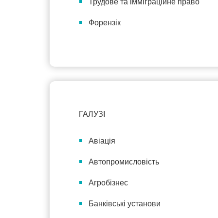
Трудове та імміграційне право
Форензік
ГАЛУЗІ
Авіація
Автопромисловість
Агробізнес
Банківські установи