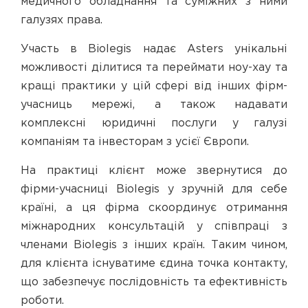
медичного обладнання та суміжних з ними
галузях права.
Участь в Biolegis надає Asters унікальні
можливості ділитися та переймати ноу-хау та
кращі практики у цій сфері від інших фірм-
учасниць мережі, а також надавати
комплексні юридичні послуги у галузі
компаніям та інвесторам з усієї Європи.
На практиці клієнт може звернутися до
фірми-учасниці Biolegis у зручній для себе
країні, а ця фірма скоординує отримання
міжнародних консультацій у співпраці з
членами Biolegis з інших країн. Таким чином,
для клієнта існуватиме єдина точка контакту,
що забезпечує послідовність та ефективність
роботи.