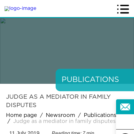
PUBLICATIONS
JUDGE AS A MEDIATOR IN FAMILY
DISPUTES
Home page
/
Newsroom
/
Publications
/
Judge as a mediator in family disputes
11 July 2019
Reading time: 7 min