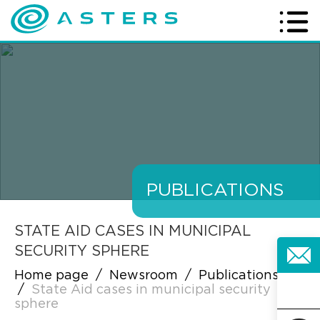
PUBLICATIONS
STATE AID CASES IN MUNICIPAL
SECURITY SPHERE
Home page
/
Newsroom
/
Publications
/
State Aid cases in municipal security
sphere