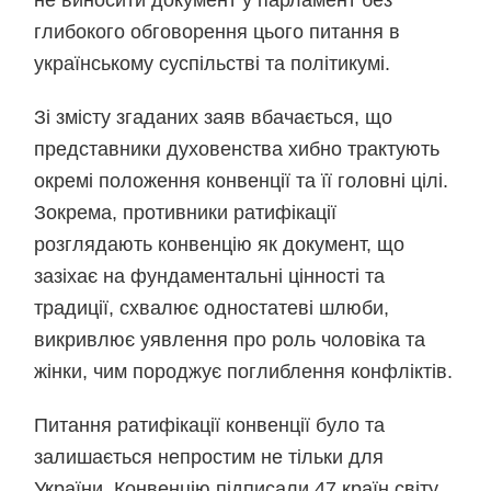
не виносити документ у парламент без
глибокого обговорення цього питання в
українському суспільстві та політикумі.
Зі змісту згаданих заяв вбачається, що
представники духовенства хибно трактують
окремі положення конвенції та її головні цілі.
Зокрема, противники ратифікації
розглядають конвенцію як документ, що
зазіхає на фундаментальні цінності та
традиції, схвалює одностатеві шлюби,
викривлює уявлення про роль чоловіка та
жінки, чим породжує поглиблення конфліктів.
Питання ратифікації конвенції було та
залишається непростим не тільки для
України. Конвенцію підписали 47 країн світу,