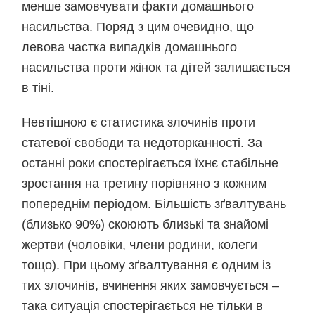
менше замовчувати факти домашнього
насильства. Поряд з цим очевидно, що
левова частка випадків домашнього
насильства проти жінок та дітей залишається
в тіні.
Невтішною є статистика злочинів проти
статевої свободи та недоторканності. За
останні роки спостерігається їхнє стабільне
зростання на третину порівняно з кожним
попереднім періодом. Більшість зґвалтувань
(близько 90%) скоюють близькі та знайомі
жертви (чоловіки, члени родини, колеги
тощо). При цьому зґвалтування є одним із
тих злочинів, вчинення яких замовчується –
така ситуація спостерігається не тільки в