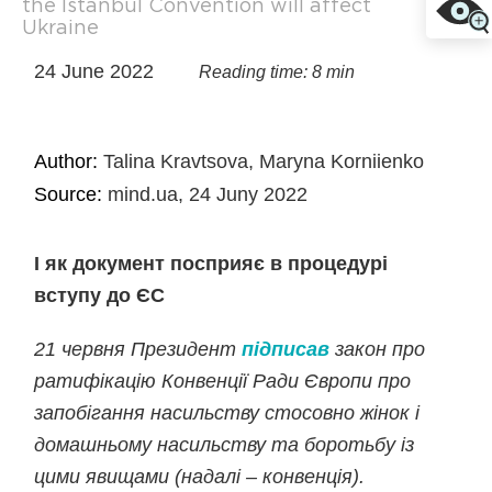
the Istanbul Convention will affect
Ukraine
24 June 2022
Reading time: 8 min
Author:
Talina Kravtsova, Maryna Korniienko
Source:
mind.ua, 24 Juny 2022
І як документ посприяє в процедурі
вступу до ЄС
21 червня Президент
підписав
закон про
ратифікацію Конвенції Ради Європи про
запобігання насильству стосовно жінок і
домашньому насильству та боротьбу із
цими явищами (надалі – конвенція).