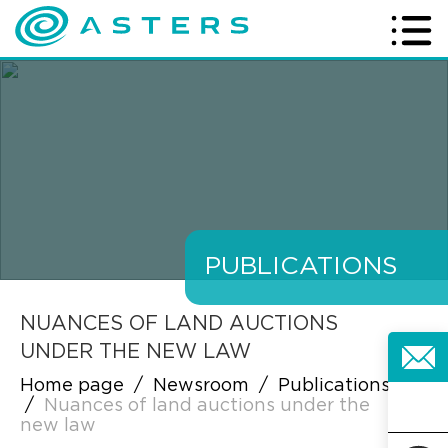
PUBLICATIONS
NUANCES OF LAND AUCTIONS
UNDER THE NEW LAW
Home page
/
Newsroom
/
Publications
/
Nuances of land auctions under the
new law