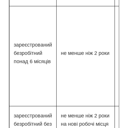
фак
вит
ЄСВ
біл
зареєстрований
под
безробітний
не менше ніж 2 роки
роз
понад 6 місяців
мін
стр
вне
(нар
948
фак
зареєстрований
не менше ніж 2 роки
вит
безробітний без
на нові робочі місця