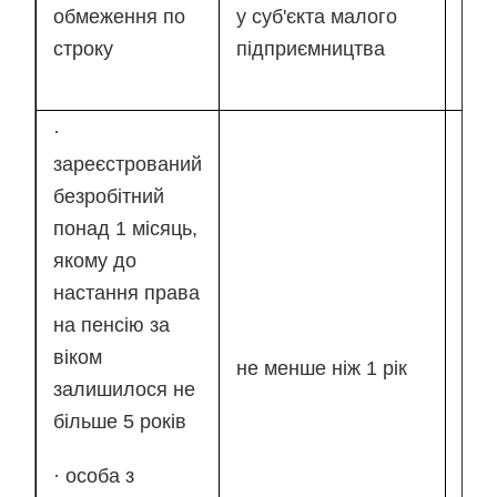
ЄСВ
обмеження по
у суб'єкта малого
об
строку
підприємництва
по 
·
зареєстрований
50 
безробітний
фак
понад 1 місяць,
вит
якому до
опл
настання права
пра
на пенсію за
не 
віком
не менше ніж 1 рік
роз
залишилося не
мін
більше 5 років
зар
· особа з
пла