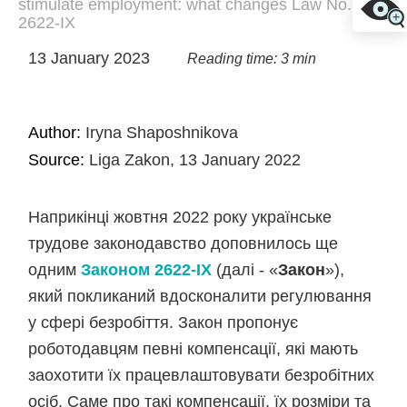
stimulate employment: what changes Law No.
2622-IX
13 January 2023
Reading time: 3 min
Author:
Iryna Shaposhnikova
Source:
Liga Zakon, 13 January 2022
Наприкінці жовтня 2022 року українське
трудове законодавство доповнилось ще
одним
Законом 2622-ІХ
(далі - «
Закон
»),
який покликаний вдосконалити регулювання
у сфері безробіття. Закон пропонує
роботодавцям певні компенсації, які мають
заохотити їх працевлаштовувати безробітних
осіб. Саме про такі компенсації, їх розміри та