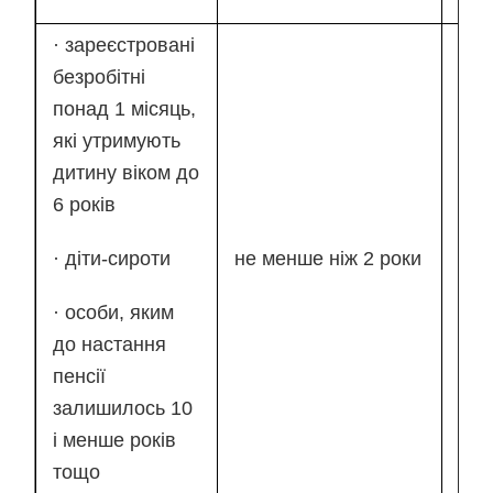
· зареєстровані
безробітні
фак
понад 1 місяць,
вит
які утримують
ЄСВ
дитину віком до
біл
6 років
под
· діти-сироти
не менше ніж 2 роки
роз
мін
· особи, яким
стр
до настання
вне
пенсії
(нар
залишилось 10
948
і менше років
тощо