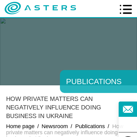
PUBLICATIONS
HOW PRIVATE MATTERS CAN
NEGATIVELY INFLUENCE DOING
BUSINESS IN UKRAINE
Home page
/
Newsroom
/
Publications
/
How
private matters can negatively influence doing