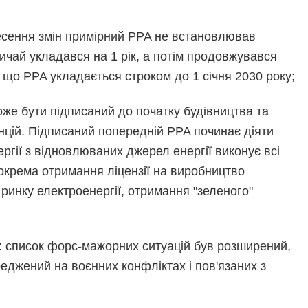
есення змін примірний PPA не встановлював
азвичай укладався на 1 рік, а потім продовжувався
 що PPA укладається строком до 1 січня 2030 року;
оже бути підписаний до початку будівництва та
нцій. Підписаний попередній PPA починає діяти
ергії з відновлюваних джерел енергії виконує всі
зокрема отримання ліцензії на виробництво
 ринку електроенергії, отримання "зеленого"
: список форс-мажорних ситуацій був розширений,
джений на воєнних конфліктах і пов'язаних з