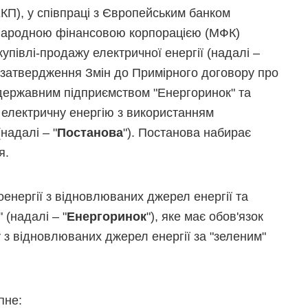
КП), у співпраці з Європейським банком
іжнародною фінансовою корпорацією (МФК)
упівлі-продажу електричної енергії (надалі –
о затвердження Змін до Примірного договору про
 державним підприємством "Енергоринок" та
 електричну енергію з використанням
надалі – "
Постанова
"). Постанова набирає
я.
енергії з відновлюваних джерел енергії та
(надалі – "
Енергоринок
"), яке має обов'язок
 з відновлюваних джерел енергії за "зеленим"
пне: