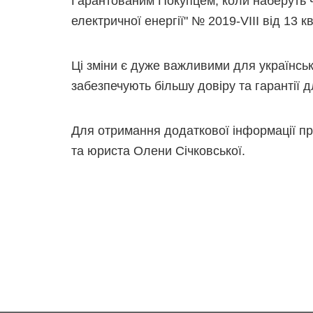
Гарантованим Покупцем, коли наберуть ч
електричної енергії" № 2019-VIII від 13 кв
Ці зміни є дуже важливими для українськ
забезпечують більшу довіру та гарантії д
Для отримання додаткової інформації п
та юриста Олени Січковської.