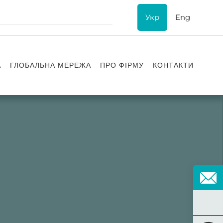
Укр
Eng
А
ГЛОБАЛЬНА МЕРЕЖА
ПРО ФІРМУ
КОНТАКТИ
ї
Визнання
успіху
ESG
ання
Історія Asters