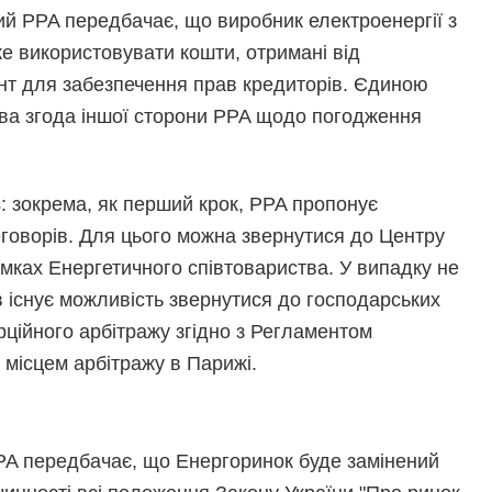
ний PPA передбачає, що виробник електроенергії з
е використовувати кошти, отримані від
ент для забезпечення прав кредиторів. Єдиною
ва згода іншої сторони PPA щодо погодження
в
: зокрема, як перший крок, PPA пропонує
говорів. Для цього можна звернутися до Центру
амках Енергетичного співтовариства. У випадку не
 існує можливість звернутися до господарських
рційного арбітражу згідно з Регламентом
 місцем арбітражу в Парижі.
PPA передбачає, що Енергоринок буде замінений