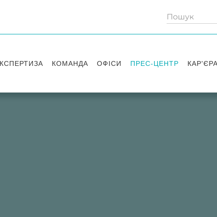
КСПЕРТИЗА
КОМАНДА
ОФІСИ
ПРЕС-ЦЕНТР
КАР'ЄР
Партнери
Київ
Публікації
Вакансі
Радники
Вашингтон
Новини
Історії 
Лондон
Правові новини
Стажув
Заходи