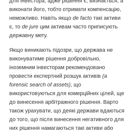
для інвестора, адже рішення є, визнається, а
виконати його, тобто отримати компенсацію,
неможливо. Навіть якщо
de facto
такі активи
є, то
de jure
цим активам часто приписують
державну мету.
Якщо виникають підозри, що держава не
виконуватиме рішення добровільно,
іноземним інвесторам рекомендовано
провести експертний розшук активів
(a
forensic search of assets)
, що
використовуються для комерційних цілей, ще
до винесення арбітражного рішення. Варто
також урахувати, що деякі держави вдаються
до того, що після винесення негативного для
них рішення намагаються такі активи або