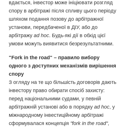
вдається, інвестор може ініціювати розгляд
спору в арбітражі після спливу цього періоду
шляхом подання позову до арбітражної
установи, передбаченої в ДІУ, або до
арбітражу
ad hoc
. Будь-які дії в обхід цієї
умови можуть виявитися безрезультатними.
"Fork in the road" – правило вибору
одного з доступних механізмів вирішення
спору
З огляду на те що більшість договорів дають
інвестору право обирати спосіб захисту:
перед національними судами, у певній
арбітражній установі або в порядку
ad hoc
, у
міжнародному інвестиційному арбітражі
сформувалася концепція
"fork in the road"
,