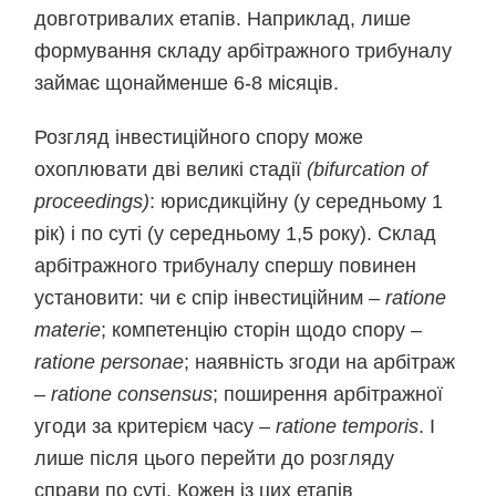
довготривалих етапів. Наприклад, лише
формування складу арбітражного трибуналу
займає щонайменше 6-8 місяців.
Розгляд інвестиційного спору може
охоплювати дві великі стадії
(bifurcation of
proceedings)
: юрисдикційну (у середньому 1
рік) і по суті (у середньому 1,5 року). Склад
арбітражного трибуналу спершу повинен
установити: чи є спір інвестиційним –
ratione
materie
; компетенцію сторін щодо спору –
ratione personae
; наявність згоди на арбітраж
–
ratione consensus
; поширення арбітражної
угоди за критерієм часу –
ratione temporis
. І
лише після цього перейти до розгляду
справи по суті. Кожен із цих етапів