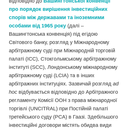
відповідно до
Вашингтонської конвенції
про порядок вирішення інвестиційних
спорів між державами та іноземними
особами від 1965 року
(далі –
Вашингтонська конвенція) під егідою
Світового банку, розгляд у Міжнародному
арбітражному суді при Міжнародній торговій
палаті (ICC), Стокгольмському арбітражному
інституті (SCC), Лондонському міжнародному
арбітражному суді (LCIA) та в інших
арбітражних інституціях. Зазвичай розгляд
ad
hoc
відбувається відповідно до Арбітражного
регламенту Комісії ООН з права міжнародної
торгівлі (UNCITRAL) при Постійній палаті
третейського суду (PCA) в Гаазі. Здебільшого
інвестиційні договори містять обидва види