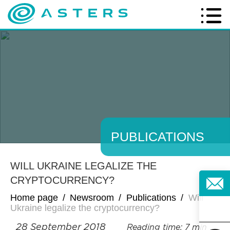
PUBLICATIONS
WILL UKRAINE LEGALIZE THE
CRYPTOCURRENCY?
Home page
/
Newsroom
/
Publications
/
Will
Ukraine legalize the cryptocurrency?
28 September 2018
Reading time: 7 min