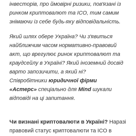
інвесторів, про ймовірні ризики, пов'язані із
ринком криптовалют та ICO, тим самим
знімаючи із себе будь-яку відповідальність.
Який шлях обере Україна? Чи з'явиться
найближчим часом нормативно-правовий
акт, що врегулює ринок криптовалют та
краудсейлу в Україні? Який іноземний досвід
варто запозичити, а який ні?
Співробітники
юридичної фірми
«Астерс»
спеціально для
Mind
шукали
відповіді на ці запитання.
Чи визнані криптовалюти в Україні?
Наразі
правовий статус криптовалюти та ICO в