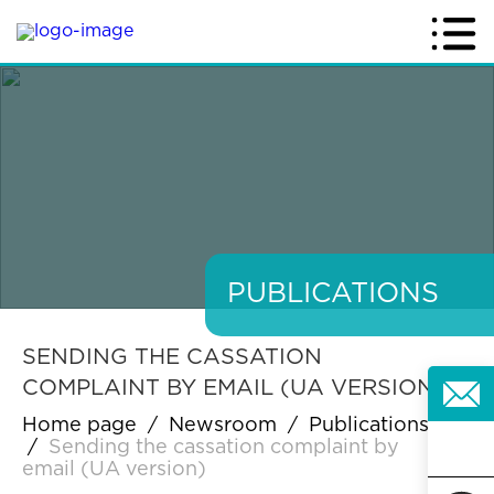
PUBLICATIONS
SENDING THE CASSATION
COMPLAINT BY EMAIL (UA VERSION)
Home page
/
Newsroom
/
Publications
/
Sending the cassation complaint by
email (UA version)