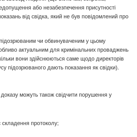
недопущення або незабезпечення присутності
оказань від свідка, який не був повідомлений про
й підозрюваним чи обвинуваченим у цьому
собливо актуальним для кримінальних проваджень
кільки вони здійснюються саме щодо директорів
усу підозрюваного дають показання як свідки).
 доказу можуть також свідчити порушення у
ас складення протоколу;