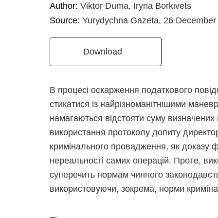
Author:
Viktor Duma, Iryna Borkivets
Source:
Yurydychna Gazeta, 26 December
Download
В процесі оскарження податкового пові
стикатися із найрізноманітнішими маневр
намагаються відстояти суму визначених 
використання протоколу допиту директор
кримінального провадження, як доказу фік
нереальності самих операцій. Проте, вик
суперечить нормам чинного законодавства
використовуючи, зокрема, норми криміна