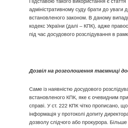
Підставою такого використання є стаття 
адміністративному суду брати до уваги 
встановленого законом. В даному випад
кодекс України (далі – КПК), адже прав
під час досудового розслідування в рам
Дозвіл на розголошення таємниці до
Саме із наявністю досудового розслідува
встановленого КПК, яке є очевидним при
справі. У ст. 222 КПК чітко прописано, щ
інформація у протоколі допиту директо
дозволу слідчого або прокурора. Більше