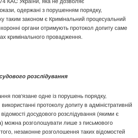
74 КАС України, яка не дозволяє
докази, одержані з порушенням порядку,
ку таким законом є Кримінальний процесуальний
оохоронні органи отримують протокол допиту саме
ках кримінального провадження.
судового розслідування
ння пов'язане одне із порушень порядку,
 використанні протоколу допиту в адміністративній
о відомості досудового розслідування (якими є
ра) можна розголошувати лише з письмового
 того, незаконне розголошення таких відомостей