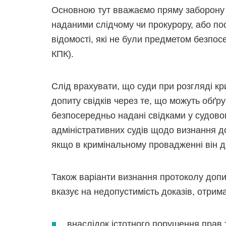
Основною тут вважаємо пряму заборону 
наданими слідчому чи прокурору, або по
відомості, які не були предметом безпосе
КПК).
Слід врахувати, що суди при розгляді к
допиту свідків через те, що можуть обґр
безпосередньо надані свідками у судовом
адміністративних судів щодо визнання д
якщо в кримінальному провадженні він 
Також варіанти визнання протоколу допи
вказує на недопустимість доказів, отрим
внаслідок істотного порушення прав