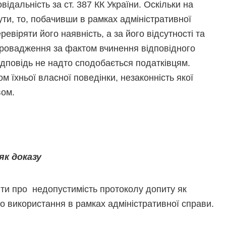
ідальність за ст. 387 КК України. Оскільки на
ути, то, побачивши в рамках адміністративної
евіряти його наявність, а за його відсутності та
 провадження за фактом вчинення відповідного
ідповідь не надто сподобається податківцям.
м їхньої власної поведінки, незаконність якої
вом.
к доказу
чити про недопустимість протоколу допиту як
го використання в рамках адміністративної справи.