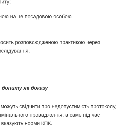
питу;
ною на це посадовою особою.
досить розповсюдженою практикою через
зслідування.
 допиту як доказу
 можуть свідчити про недопустимість протоколу,
мінального провадження, а саме під час
о вказують норми КПК.