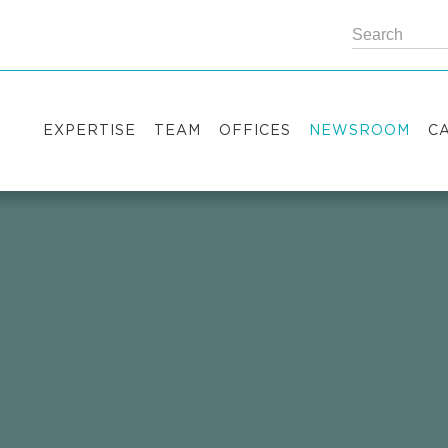
EXPERTISE
TEAM
OFFICES
NEWSROOM
C
Practice areas
Partners
Kyiv
Publications
V
Industry sectors
Counsels
Washington
News
S
International Desks
London
Legal Alerts
I
Events