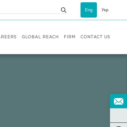
Eng
Укр
AREERS
GLOBAL REACH
FIRM
CONTACT US
acancies
Recognition
uccess stories
ESG
nternship
Asters'
history