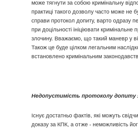
може тягнути за собою кримінальну відпов
практиці такого дозволу часто може не б
справи протокол допиту, варто одразу пер
при доцільності ініціювати кримінальне
злочину. Вважаємо, що такий маневр у в
Також це буде цілком легальним наслідко
встановлено кримінальним законодавст
Недопустимість протоколу допиту я
Існує достатньо фактів, які можуть свід
доказу за КПК, а отже - неможливість йо