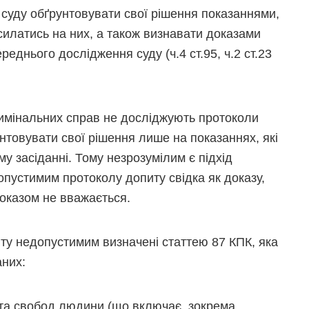
суду обґрунтовувати свої рішення показаннями,
силатись на них, а також визнавати доказами
реднього дослідження суду (ч.4 ст.95, ч.2 ст.23
римінальних справ не досліджують протоколи
унтовувати свої рішення лише на показаннях, які
у засіданні. Тому незрозумілим є підхід
опустимим протоколу допиту свідка як доказу,
доказом не вважається.
ту недопустимим визначені статтею 87 КПК, яка
аних:
 та свобод людини (що включає, зокрема,