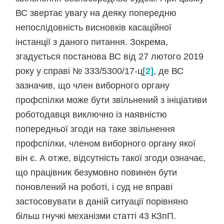
ВС звертає увагу на деяку попередню
непослідовність висновків касаційної
інстанції з даного питання. Зокрема,
згадується постанова ВС від 27 лютого 2019
року у справі № 333/5300/17-ц
[2]
, де ВС
зазначив, що член виборного органу
профспілки може бути звільнений з ініціативи
роботодавця виключно із наявністю
попередньої згоди на таке звільнення
профспілки, членом виборного органу якої
він є. А отже, відсутність такої згоди означає,
що працівник безумовно повинен бути
поновлений на роботі, і суд не вправі
застосовувати в даній ситуації порівняно
більш гнучкі механізми статті 43 КЗпП.