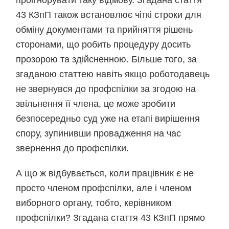
проігнорувати таку відмову. Згадана стаття
43 КЗпП також встановлює чіткі строки для
обміну документами та прийняття рішень
сторонами, що робить процедуру досить
прозорою та здійсненною. Більше того, за
згаданою статтею навіть якщо роботодавець
не звернувся до профспілки за згодою на
звільнення її члена, це може зробити
безпосередньо суд уже на етапі вирішення
спору, зупинивши провадження на час
звернення до профспілки.
А що ж відбувається, коли працівник є не
просто членом профспілки, але і членом
виборного органу, тобто, керівником
профспілки? Згадана стаття 43 КЗпП прямо