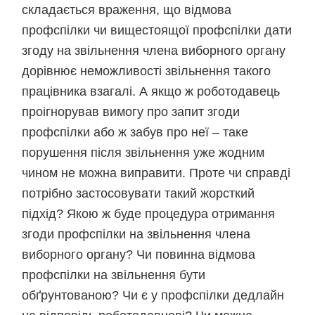
складається враження, що відмова
профспілки чи вищестоящої профспілки дати
згоду на звільнення члена виборного органу
дорівнює неможливості звільнення такого
працівника взагалі. А якщо ж роботодавець
проігнорував вимогу про запит згоди
профспілки або ж забув про неї – таке
порушення після звільнення уже жодним
чином не можна виправити. Проте чи справді
потрібно застосовувати такий жорсткий
підхід? Якою ж буде процедура отримання
згоди профспілки на звільнення члена
виборного органу? Чи повинна відмова
профспілки на звільнення бути
обґрунтованою? Чи є у профспілки дедлайн