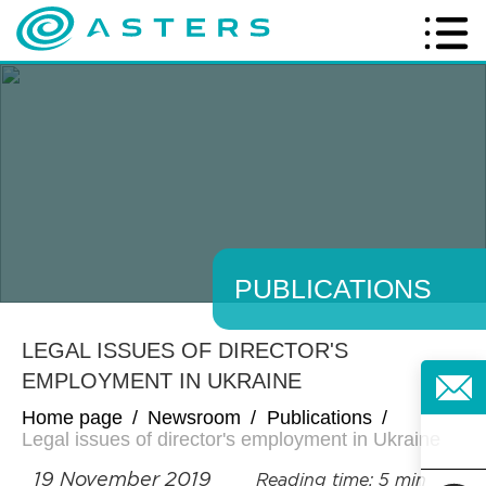
PUBLICATIONS
LEGAL ISSUES OF DIRECTOR'S
EMPLOYMENT IN UKRAINE
Home page
/
Newsroom
/
Publications
/
Legal issues of director's employment in Ukraine
19 November 2019
Reading time: 5 min