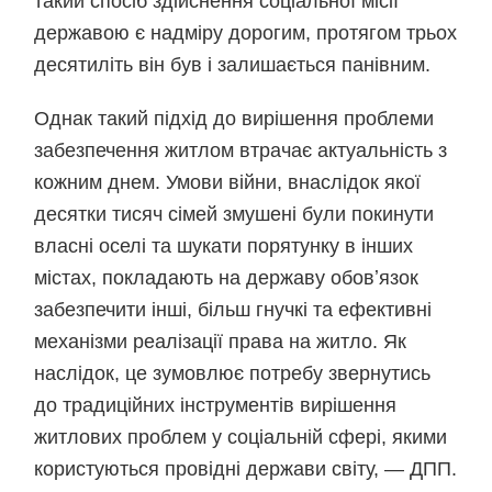
такий спосіб здійснення соціальної місії
державою є надміру дорогим, протягом трьох
десятиліть він був і залишається панівним.
Однак такий підхід до вирішення проблеми
забезпечення житлом втрачає актуальність з
кожним днем. Умови війни, внаслідок якої
десятки тисяч сімей змушені були покинути
власні оселі та шукати порятунку в інших
містах, покладають на державу обовʼязок
забезпечити інші, більш гнучкі та ефективні
механізми реалізації права на житло. Як
наслідок, це зумовлює потребу звернутись
до традиційних інструментів вирішення
житлових проблем у соціальній сфері, якими
користуються провідні держави світу, — ДПП.