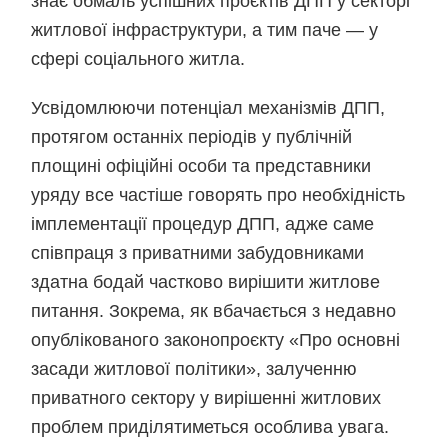
знає обмаль успішних проєктів ДПП у секторі
житлової інфраструктури, а тим паче — у
сфері соціального житла.
Усвідомлюючи потенціал механізмів ДПП,
протягом останніх періодів у публічній
площині офіційні особи та представники
уряду все частіше говорять про необхідність
імплементації процедур ДПП, адже саме
співпраця з приватними забудовниками
здатна бодай частково вирішити житлове
питання. Зокрема, як вбачається з недавно
опублікованого законопроєкту «Про основні
засади житлової політики», залученню
приватного сектору у вирішенні житлових
проблем приділятиметься особлива увага.