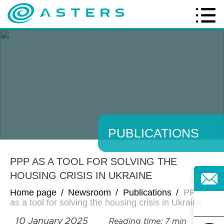
PUBLICATIONS
PPP AS A TOOL FOR SOLVING THE
HOUSING CRISIS IN UKRAINE
Home page
/
Newsroom
/
Publications
/
PPP
as a tool for solving the housing crisis in Ukraine
10 January 2025
Reading time: 7 min