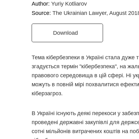
Author:
Yuriy Kotliarov
Source:
The Ukrainian Lawyer, August 201
Download
Тема кібербезпеки в Україні стала дуже 
згадується термін "кібербезпека", на жа
правового середовища в цій сфері. Ні ук
можуть в повній мірі похвалитися ефект
кіберзагроз.
В Україні існують деякі перекоси у забез
проведені державні закупівлі для держсек
сотні мільйонів витрачених коштів на п