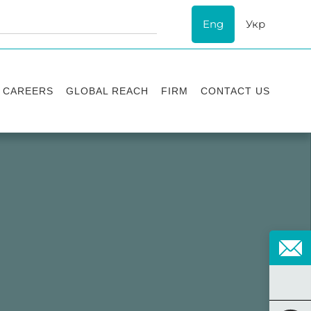
Eng
Укр
CAREERS
GLOBAL REACH
FIRM
CONTACT US
Vacancies
Recognition
Success stories
ESG
Internship
Asters'
history