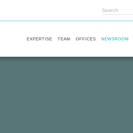
EXPERTISE
TEAM
OFFICES
NEWSROOM
Practice areas
Partners
Kyiv
Publications
Industry sectors
Counsels
Washington
News
International Desks
London
Legal Alerts
Events