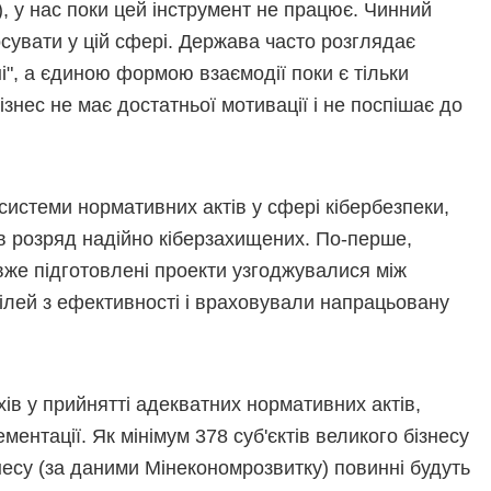
 у нас поки цей інструмент не працює. Чинний
сувати у цій сфері. Держава часто розглядає
ні", а єдиною формою взаємодії поки є тільки
бізнес не має достатньої мотивації і не поспішає до
системи нормативних актів у сфері кібербезпеки,
в розряд надійно кіберзахищених. По-перше,
вже підготовлені проекти узгоджувалися між
ілей з ефективності і враховували напрацьовану
хів у прийнятті адекватних нормативних актів,
ентації. Як мінімум 378 суб'єктів великого бізнесу
знесу (за даними Мінекономрозвитку) повинні будуть