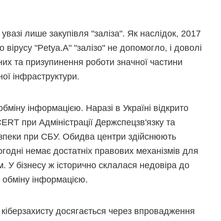
увазі лише закупівля "заліза". Як наслідок, 2017
о вірусу "Petya.A" "залізо" не допомогло, і доволі
них та призупинення роботи значної частини
чної інфраструктури.
бміну інформацією. Наразі в Україні відкрито
CERT при Адміністрації Держспецзв'язку та
езпеки при СБУ. Обидва центри здійснюють
огодні немає достатніх правових механізмів для
. У бізнесу ж історично склалася недовіра до
 обміну інформацією.
ь кіберзахисту досягається через впровадження