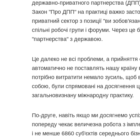
державно-приватного партнерства (ДПП),
Закон "Про ДПП" на практиці важко засто
приватний сектор з позиції "ви зобов'яза
спільні робочі групи і форуми. Через це 
"партнерства" з державою.
Це далеко не всі проблеми, а прийняття 
автоматично не поставлять нашу країну 
потрібно витратити немало зусиль, щоб 
собою, були спрямовані на досягнення ц
загальновизнану міжнародну практику.
По-друге, навіть якщо ми досягнемо успі
попереду чекає величезна робота з імплем
і не менше 6860 суб'єктів середнього бі