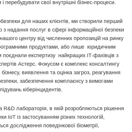
 і перебудувати свої внутрішні бізнес-процеси.
безпеки для наших клієнтів, ми створили перший
р з надання послуг в сфері інформаційної безпеки
ь нашого центру від численних пропозицій на ринку
и програмними продуктами, або лише юридичним
и поєднали експертизу найкращих ІТ-фахівців з
спертів Астерс. Фокусом є комплекс консалтингу
бізнесу, виявлення та оцінка загроз, реагування
 безпеки, забезпечення комплаєнсу з вимогами
ідувань кіберінцидентів.
а R&D лабораторія, в якій розробляються рішення
ки ІоТ із застосуванням різних технологій,
ся дослідження поведінкової біометрії,