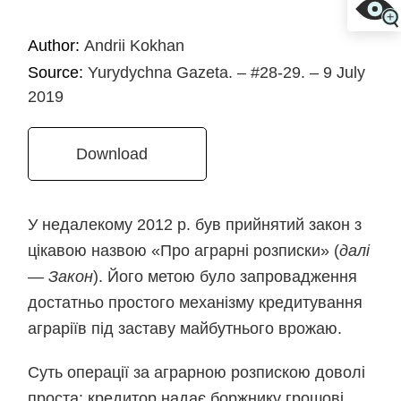
Author:
Andrii Kokhan
Source:
Yurydychna Gazeta. – #28-29. – 9 July
2019
Download
У недалекому 2012 р. був прийнятий закон з
цікавою назвою «Про аграрні розписки» (
далі
— Закон
). Його метою було запровадження
достатньо простого механізму кредитування
аграріїв під заставу майбутнього врожаю.
Суть операції за аграрною розпискою доволі
проста: кредитор надає боржнику грошові