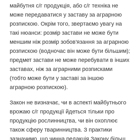
майбутня с/г продукція, або с/г техніка не
може передаватися у заставу за аграрною
розпискою. Окрім того, звертаємо увагу на
такі нюанси: розмір застави не може бути
меншим ніж розмір зобов'язання за аграрною
розпискою (водночас він може бути більшим);
предмет застави не може перебувати в інших
заставах, ніж за аграрними розписками
(тобто може бути у заставі за іншою
аграрною розпискою).
Закон не визначає, чи в аспекті майбутнього
врожаю с/г продукції йдеться тільки про
продукцію рослинництва, чи він охоплює
також сферу тваринництва. З практики
зазначимо, що чинна редакція Закону більш