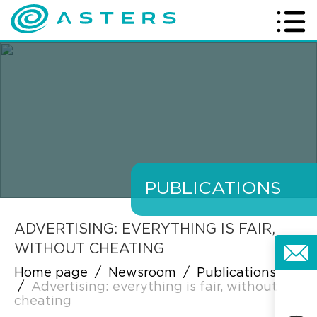
PUBLICATIONS
ADVERTISING: EVERYTHING IS FAIR,
WITHOUT CHEATING
Home page
/
Newsroom
/
Publications
/
Advertising: everything is fair, without
cheating