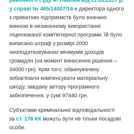
районного суду м. Львова від 11.05.2017 р.
у справі № 465/14007/14-к
директора одного
з приватних підприємств було визнано
винною в незаконному використанні
ліцензованої комп'ютерної програми. Їй було
виписано штраф у розмірі 2000
неоподатковуваних мінімумів доходів
громадян (на момент винесення рішення –
34000 грн). Крім того, обвинувачену
зобов'язали компенсувати матеріальну
шкоду, завдану автору програмного
забезпечення, у сумі 97440 грн.
Суб'єктами кримінальної відповідальності
за
ст. 176 КК
можуть бути не тільки посадові
особи.