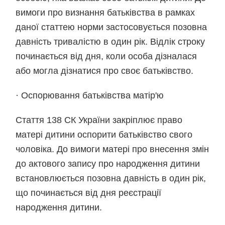
вимоги про визнання батьківства в рамках
даної статтею норми застосовується
позовна
давність тривалістю в один рік
. Відлік строку
починається від дня, коли особа дізналася
або могла дізнатися про своє батьківство.
·
Оспорювання батьківства матір'ю
Cтаття 138 СК України закріплює право
матері дитини оспорити батьківство свого
чоловіка. До вимоги матері про внесення змін
до актового запису про народження дитини
встановлюється
позовна давність в один рік
,
що починається від дня реєстрації
народження дитини.