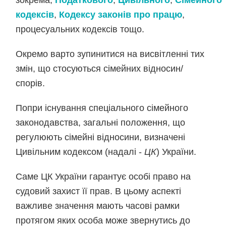
зокрема,
Податкового
,
Цивільного
,
Сімейного
кодексів
,
Кодексу законів про працю
,
процесуальних кодексів тощо.
Окремо варто зупинитися на висвітленні тих
змін, що стосуються сімейних відносин/
спорів.
Попри існування спеціального сімейного
законодавства, загальні положення, що
регулюють сімейні відносини, визначені
Цивільним кодексом (надалі -
ЦК
) України.
Саме ЦК України гарантує особі право на
судовий захист її прав. В цьому аспекті
важливе значення мають часові рамки
протягом яких особа може звернутись до