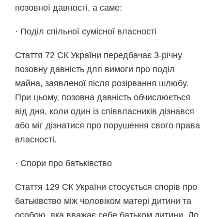
позовної давності, а саме:
·
Поділ спільної сумісної власності
Стаття 72 СК України передбачає 3-річну
позовну давність для вимоги про поділ
майна, заявленої після розірвання шлюбу.
При цьому, позовна давність обчислюється
від дня, коли один із співвласників дізнався
або міг дізнатися про порушення свого права
власності.
·
Спори про батьківство
Cтаття 129 СК України стосується спорів про
батьківство між чоловіком матері дитини та
особою, яка вважає себе батьком дитини. До