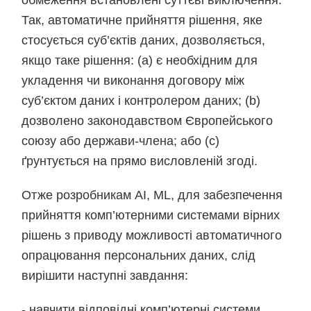
обмеження встановлені суттєві виключення.
Так, автоматичне прийняття рішення, яке
стосується суб’єктів даних, дозволяється,
якщо таке рішення: (a) є необхідним для
укладення чи виконання договору між
суб’єктом даних і контролером даних; (b)
дозволено законодавством Європейського
союзу або держави-члена; або (c)
ґрунтується на прямо висловленій згоді.
Отже розробникам АІ, МL, для забезпечення
прийняття комп’ютерними системами вірних
рішень з приводу можливості автоматичного
опрацювання персональних даних, слід
вирішити наступні завдання:
- навчити відповідні комп’ютерні системи