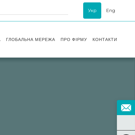
Укр
Eng
А
ГЛОБАЛЬНА МЕРЕЖА
ПРО ФІРМУ
КОНТАКТИ
ї
Визнання
успіху
ESG
ання
Історія Asters