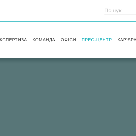
КСПЕРТИЗА
КОМАНДА
ОФІСИ
ПРЕС-ЦЕНТР
КАР'ЄР
Партнери
Київ
Публікації
Вакансі
Радники
Вашингтон
Новини
Історії 
Лондон
Правові новини
Стажув
Заходи