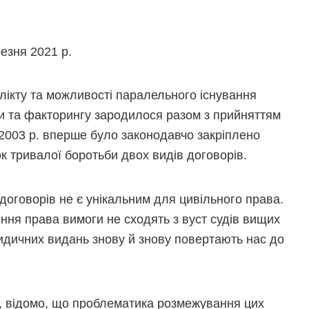
езня 2021 р.
лікту та можливості паралельного існування
и та факторингу зародилося разом з прийняттям
 2003 р. вперше було законодавчо закріплено
к тривалої боротьби двох видів договорів.
договорів не є унікальним для цивільного права.
ння права вимоги не сходять з вуст судів вищих
юридичних видань знову й знову повертають нас до
и, відомо, що проблематика розмежування цих