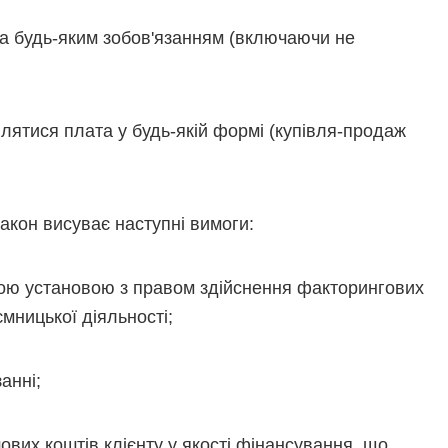
а будь-яким зобов'язанням (включаючи не
лятися плата у будь-якій формі (купівля-продаж
акон висуває наступні вимоги:
ою установою з правом здійснення факторингових
мницької діяльності;
анні;
вих коштів клієнту у якості фінансування, що