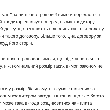
итуації, коли право грошової вимоги передається
ий кредитор сплачує поперед ньому кредитору
 Кодексу, що регулюють відносини купівлі-продажу,
 такого договору. Більше того, ціна договору за
суд його сторін.
іни права грошової вимоги, що відступається на
му, ніж номінальний розмір таких вимог, законом не
ги у розмірі більшому, ніж сума сплачених за
новим кредитором вигоди. Питання, що вже багато
 чи може така вигода розцінюватися як «плата»