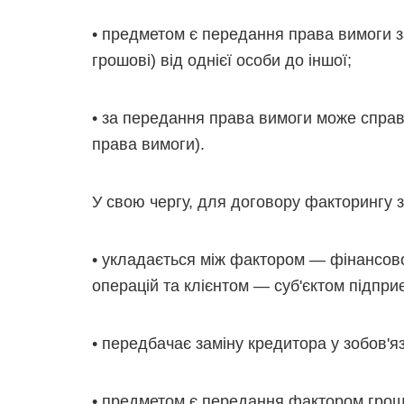
• предметом є передання права вимоги з
грошові) від однієї особи до іншої;
• за передання права вимоги може справ
права вимоги).
У свою чергу, для договору факторингу з
• укладається між фактором — фінансов
операцій та клієнтом — суб'єктом підприє
• передбачає заміну кредитора у зобов'яз
• предметом є передання фактором грошо