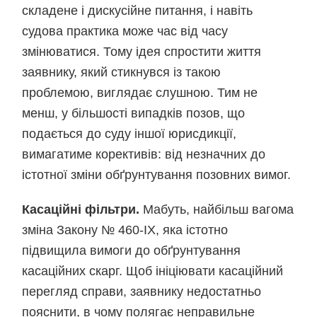
складене і дискусійне питання, і навіть
судова практика може час від часу
змінюватися. Тому ідея спростити життя
заявнику, який стикнувся із такою
проблемою, виглядає слушною. Тим не
менш, у більшості випадків позов, що
подається до суду іншої юрисдикції,
вимагатиме корективів: від незначних до
істотної зміни обґрунтування позовних вимог.
Касаційні фільтри.
Мабуть, найбільш вагома
зміна Закону № 460-IX, яка істотно
підвищила вимоги до обґрунтування
касаційних скарг. Щоб ініціювати касаційний
перегляд справи, заявнику недостатньо
пояснити, в чому полягає неправильне