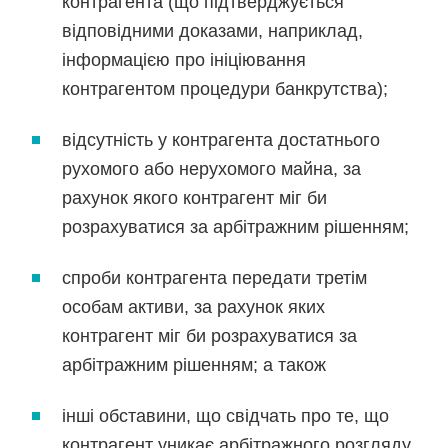
контрагента (що підтверджується
відповідними доказами, наприклад,
інформацією про ініціювання
контрагентом процедури банкрутства);
відсутність у контрагента достатнього
рухомого або нерухомого майна, за
рахунок якого контрагент міг би
розрахуватися за арбітражним рішенням;
спроби контрагента передати третім
особам активи, за рахунок яких
контрагент міг би розрахуватися за
арбітражним рішенням; а також
інші обставини, що свідчать про те, що
контрагент уникає арбітражного розгляду