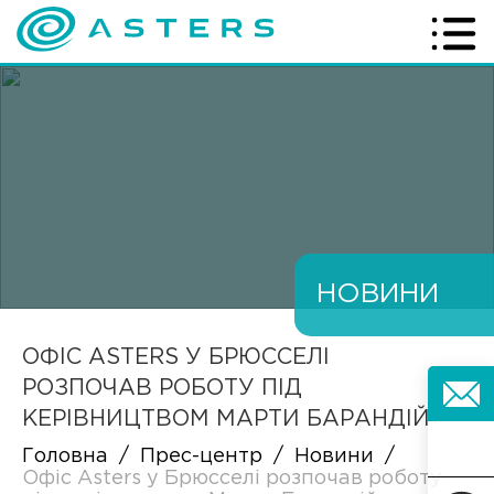
НОВИНИ
ОФІС ASTERS У БРЮССЕЛІ
РОЗПОЧАВ РОБОТУ ПІД
КЕРІВНИЦТВОМ МАРТИ БАРАНДІЙ
Головна
/
Прес-центр
/
Новини
/
Офіс Asters у Брюсселі розпочав роботу