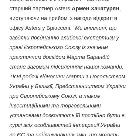
старший партнер Asters
Армен Хачатурян
,
виступаючи на прийомі з нагоди відкриття
офісу Asters у Брюсселі.
"Ми впевнені, що
завдяки поєднанню глибокої експертизи у
праві Європейського Союзу із значним
практичним досвідом Марта Барандій
стане вагомим підсиленням нашої команди.
Тісні робочі відносини Марти з Посольством
України у Бельгії, Представництвом України
при Європейському Союзі, а також
інвестиційними та торговельними
установами дозволяють їй постійно бути в
курсі всіх особливостей інтеграції України
до ЄС та найважливіших змін, що можуть