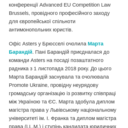
конференції Advanced EU Competition Law
Brussels, провідного професійного заходу
для європейської спільноти
антимонопольних юристів.
Офіс Asters у Брюсселі очолила
Марта
Барандій
. Пані Барандій приєдналася до
команди Asters на посаді позаштатного
радника з 1 листопада 2018 року. До цього
Марта Барандій заснувала та очолювала
Promote Ukraine, провідну неурядову
громадську організацію із розвитку співпраці
між Україною та ЄС. Марта здобула диплом
магістра права у Львівському національному
університеті ім. І. Франка та диплом магістра
права (LL.M.) і ступінь кандидата юридичних