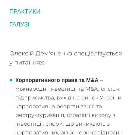
ПРАКТИКИ
ГАЛУЗІ
Банківське та фінансове право
Корпоративне право / M&A
Ігрова індустрія, азартні ігри та лотереї
Трудове та імміграційне право
Авіація
Олексій Дем'яненко спеціалізується
у питаннях:
Військова та оборонна промисловість
Прямі інвестиції
–
Корпоративного права та M&A
міжнародні інвестиції та M&A, спільні
підприємства, вихід на ринок України,
корпоративна реорганізація та
реструктуризація, стратегії виходу з
інвестиції, спори, що виникають з
корпоративних, акціонерних відносин