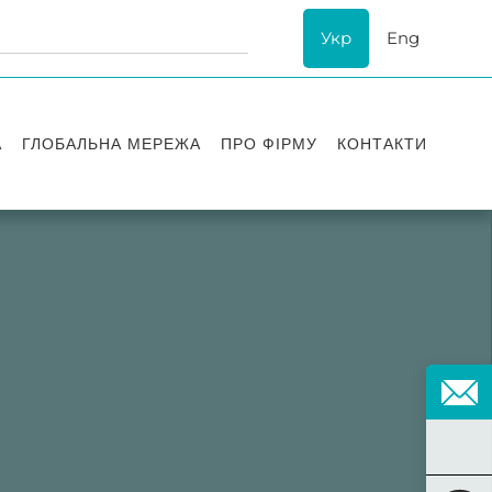
Укр
Eng
А
ГЛОБАЛЬНА МЕРЕЖА
ПРО ФІРМУ
КОНТАКТИ
ї
Визнання
успіху
ESG
ання
Історія Asters