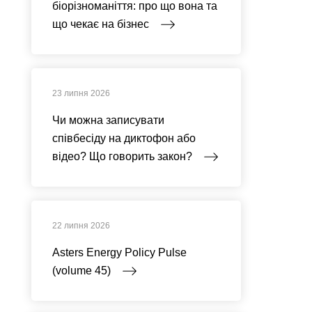
біорізноманіття: про що вона та
що чекає на бізнес
23 липня 2026
Чи можна записувати
співбесіду на диктофон або
відео? Що говорить закон?
22 липня 2026
Asters Energy Policy Pulse
(volume 45)