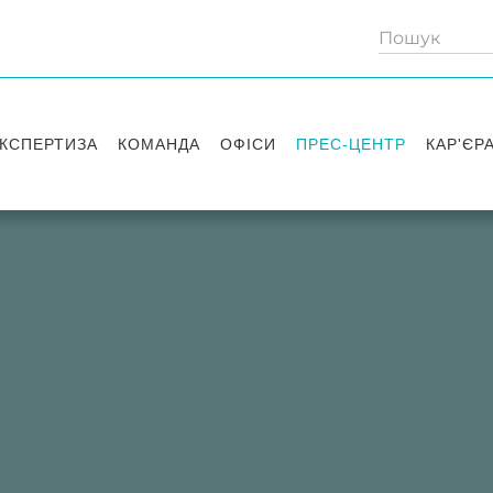
КСПЕРТИЗА
КОМАНДА
ОФІСИ
ПРЕС-ЦЕНТР
КАР'ЄР
Партнери
Київ
Публікації
Вакансі
Радники
Вашингтон
Новини
Історії 
Лондон
Правові новини
Стажув
Заходи