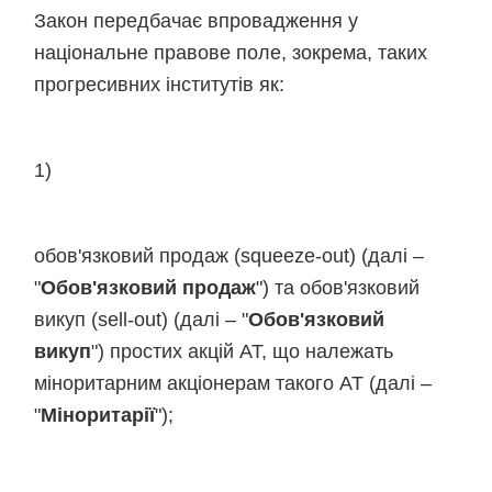
Закон передбачає впровадження у
національне правове поле, зокрема, таких
прогресивних інститутів як:
1)
обов'язковий продаж (squeeze-out) (далі –
"
Обов'язковий продаж
") та обов'язковий
викуп (sell-out) (далі – "
Обов'язковий
викуп
") простих акцій АТ, що належать
міноритарним акціонерам такого АТ (далі –
"
Міноритарії
");