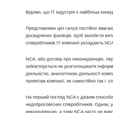
Відомо, що ІТ індустрія є найбільш конк
Представники цієї галузі постійно змагают
досвідчених фахівців. Щоб запобігти вит
співробітників ІТ-компанії укладають NC
NCA, або договір про неконкуренцію, пе
зобов'язується не розголошувати інформ
діяльністю, аналогічною діяльності компа
проектам компанії, як самостійно так і с
На перший погляд NCA є дієвим способом
недобросовісних співробітників. Однак, 
неконкуренцію, а тому NCA часто не вик