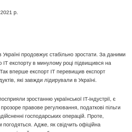
2021 р.
в Україні продовжує стабільно зростати. За даними
о IT експорту в минулому році підвищився на
 Так вперше експорт IT перевищив експорт
ктів, які завжди лідирували в Україні.
осприяли зростанню української IT-індустрії, є
 прозоре правове регулювання, податкові пільги
здійсненні господарських операцій. Проте,
м погодяться. Адже, як свідчить офіційна