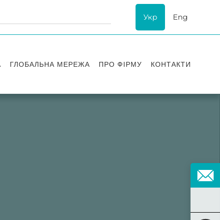
Укр
Eng
А
ГЛОБАЛЬНА МЕРЕЖА
ПРО ФІРМУ
КОНТАКТИ
ї
Визнання
успіху
ESG
ання
Історія Asters