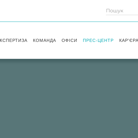
КСПЕРТИЗА
КОМАНДА
ОФІСИ
ПРЕС-ЦЕНТР
КАР'ЄР
Партнери
Київ
Публікації
Вакансі
Радники
Вашингтон
Новини
Історії 
Лондон
Правові новини
Стажув
Заходи