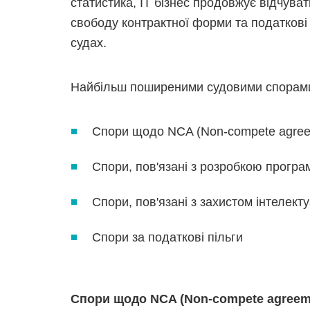
статистика, ІТ бізнес продовжує відчува
свободу контрактної форми та податкові
судах.
Найбільш поширеними судовими спорами 
Спори щодо NCA (Non-compete agree
Спори, пов'язані з розробкою програ
Спори, пов'язані з захистом інтелек
Спори за податкові пільги
Спори щодо
NCA
(
Non
-
compete
agreem