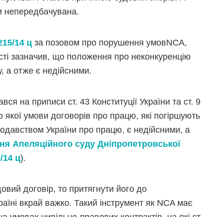
ти непередбачувана.
215/14 ц
за позовом про порушення умовNCA,
сті зазначив, що положення про неконкуренцію
, а отже є недійсними.
вся на приписи ст. 43 Конституції України та ст. 9
о якої умови договорів про працю, які погіршують
нодавством України про працю, є недійсними, а
ня Апеляційного суду Дніпропетровської
/14 ц
).
овий договір, то притягнути його до
аїні вкрай важко. Такий інструмент як NCA має