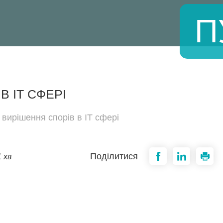
П
В IT СФЕРІ
 вирішення спорів в IT сфері
Поділитися
 хв