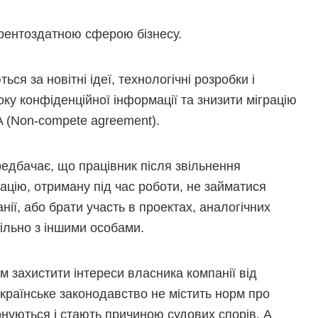
урентоздатною сферою бізнесу.
ься за новітні ідеї, технологічні розробки і
оку конфіденційної інформації та знизити міграцію
A (Non-compete agreement).
редбачає, що працівник після звільнення
ацію, отриману під час роботи, не займатися
нії, або брати участь в проектах, аналогічних
пільно з іншими особами.
 захистити інтереси власника компанії від
українське законодавство не містить норм про
онуються і стають причиною судових спорів. А