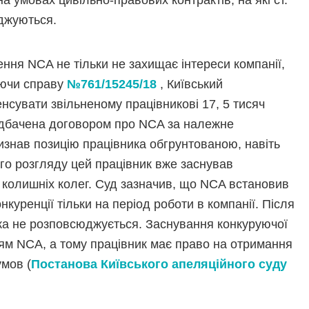
 умовах цивільно-правових контрактів, на які ст.
юджуються.
ння NCA не тільки не захищає інтереси компанії,
аючи справу
№761/15245/18
, Київський
нсувати звільненому працівникові 17, 5 тисяч
редбачена договором про NCA за належне
изнав позицію працівника обгрунтованою, навіть
го розгляду цей працівник вже заснував
е колишніх колег. Суд зазначив, що NCA встановив
нкуренції тільки на період роботи в компанії. Після
ка не розповсюджується. Заснування конкуруючої
ням NCA, а тому працівник має право на отримання
умов (
Постанова Київського апеляційного суду