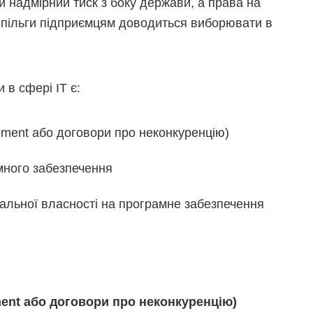
ти надмірний тиск з боку держави, а права на
 пільги підприємцям доводиться виборювати в
в сфері ІТ є:
ment або договори про неконкуренцію)
много забезпечення
туальної власності на програмне забезпечення
ent
або договори про неконкуренцію)