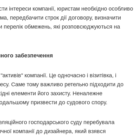
сти інтереси компанії, юристам необхідно особливо
а, передбачити строк дії договору, визначити
ати перелік обмежень, які розповсюджуються на
много забезпечення
активів" компанії. Це одночасно і візитівка, і
есу. Саме тому важливо ретельно підходити до
хідні елементи його захисту. Неналежне
одальшому призвести до судового спору.
еляційного господарського суду перебувала
ичної компанії до дизайнера, який взявся