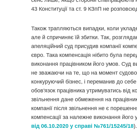
сенс лише, якщо сторони співпрацюють на
43 Конституції та ст. 9 КЗпП не розповс
Також трапляються випадки, коли укладе
але й спричиняє їй збитки. Так, розгляд
апеляційний суд присудив компанії компе
євро. Така компенсація нібито була пе
виконання працівником його умов. Суд в
не зважаючи на те, що на момент судово
конкуруючий бізнес, і переманив до себ
обов'язок працівника утримуватись від ко
звільнення дане обмеження на працівни
компанії після звільнення не є порeшен
компенсації за належне виконання його 
від 06.10.2020 у справі №761/15245/18
).