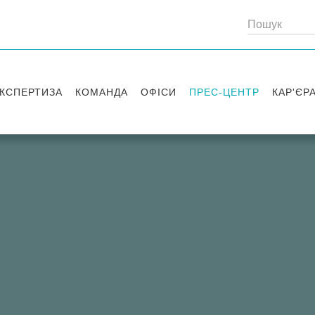
КСПЕРТИЗА
КОМАНДА
ОФІСИ
ПРЕС-ЦЕНТР
КАР'ЄР
Партнери
Київ
Публікації
Вакансі
Радники
Вашингтон
Новини
Історії 
Лондон
Правові новини
Стажув
Заходи