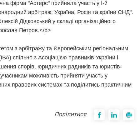
на фірма "Астерс" прийняла участь у І-й
жнародний арбітраж: Україна, Росія та країни СНД".
ексій Дідковський у складі організаційного
Ярослав Петров.</p>
тетом з арбітражу та Європейським регіональним
ВА) спільно з Асоціацією правників України і
рішення спорів, юридичних радників та юристів-
 учасникам можливість прийняти участь у
ізних правових системах та поділитись практичним
Поділитися