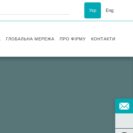
Укр
Eng
А
ГЛОБАЛЬНА МЕРЕЖА
ПРО ФІРМУ
КОНТАКТИ
ї
Визнання
успіху
ESG
ання
Історія Asters