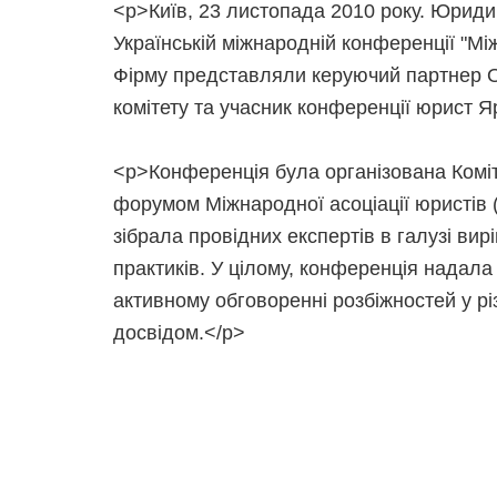
<p>Київ, 23 листопада 2010 року. Юридич
Українській міжнародній конференції "Мі
Фірму представляли керуючий партнер Ол
комітету та учасник конференції юрист 
<p>Конференція була організована Комі
форумом Міжнародної асоціації юристів (І
зібрала провідних експертів в галузі ви
практиків. У цілому, конференція надала
активному обговоренні розбіжностей у р
досвідом.</p>