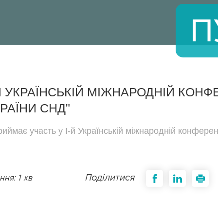
П
Й УКРАЇНСЬКІЙ МІЖНАРОДНІЙ КОНФ
КРАЇНИ СНД"
риймає участь у І-й Українській міжнародній конферен
Поділитися
ня: 1 хв