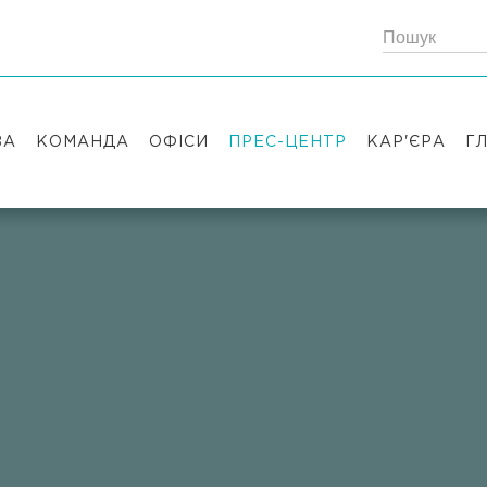
ЗА
КОМАНДА
ОФІСИ
ПРЕС-ЦЕНТР
КАР'ЄРА
Г
Партнери
Київ
Публікації
Вакансії
Радники
Вашингтон
Новини
Історії успіх
Лондон
Правові новини
Стажування
Заходи