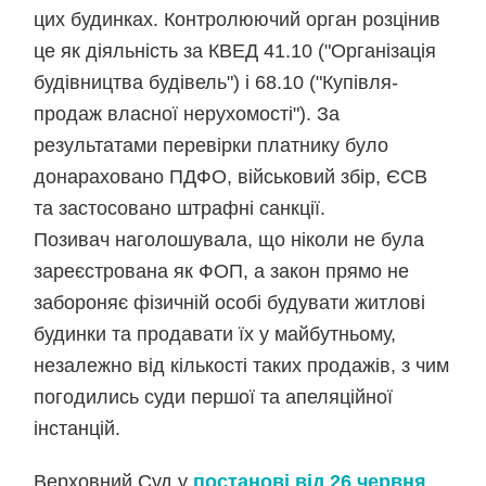
цих будинках. Контролюючий орган розцінив
це як діяльність за КВЕД 41.10 ("Організація
будівництва будівель") і 68.10 ("Купівля-
продаж власної нерухомості"). За
результатами перевірки платнику було
донараховано ПДФО, військовий збір, ЄСВ
та застосовано штрафні санкції.
Позивач наголошувала, що ніколи не була
зареєстрована як ФОП, а закон прямо не
забороняє фізичній особі будувати житлові
будинки та продавати їх у майбутньому,
незалежно від кількості таких продажів, з чим
погодились суди першої та апеляційної
інстанцій.
Верховний Суд у
постанові від 26 червня