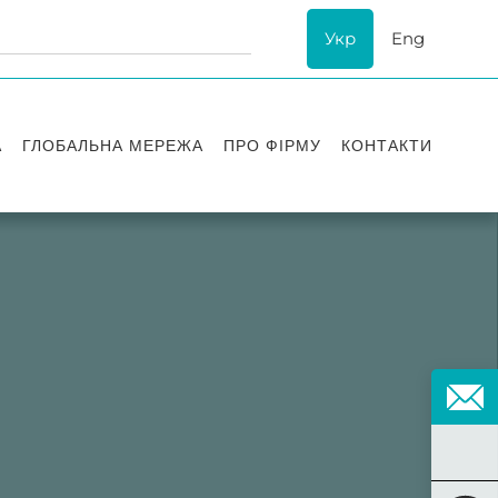
Укр
Eng
А
ГЛОБАЛЬНА МЕРЕЖА
ПРО ФІРМУ
КОНТАКТИ
ї
Визнання
успіху
ESG
ання
Історія Asters