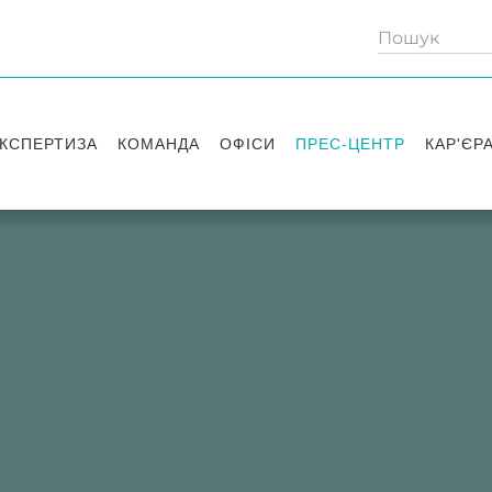
КСПЕРТИЗА
КОМАНДА
ОФІСИ
ПРЕС-ЦЕНТР
КАР'ЄР
Партнери
Київ
Публікації
Вакансі
Радники
Вашингтон
Новини
Історії 
Лондон
Правові новини
Стажув
Заходи