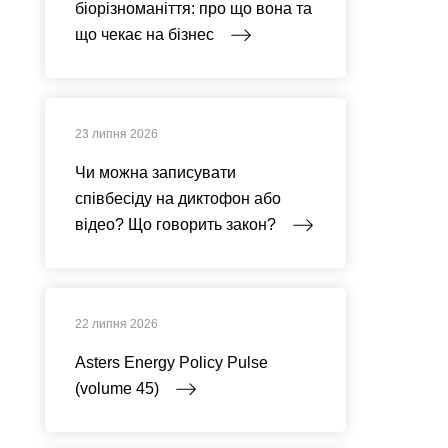
біорізноманіття: про що вона та
що чекає на бізнес
23 липня 2026
Чи можна записувати
співбесіду на диктофон або
відео? Що говорить закон?
22 липня 2026
Asters Energy Policy Pulse
(volume 45)