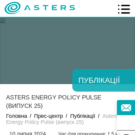
ПУБЛІКАЦІЇ
ASTERS ENERGY POLICY PULSE
(ВИПУСК 25)
Головна
/
Прес-центр
/
Публікації
/
Asters
Energy Policy Pulse (випуск 25)
10 липня 2024
Час для прочитання: 1.5 хв