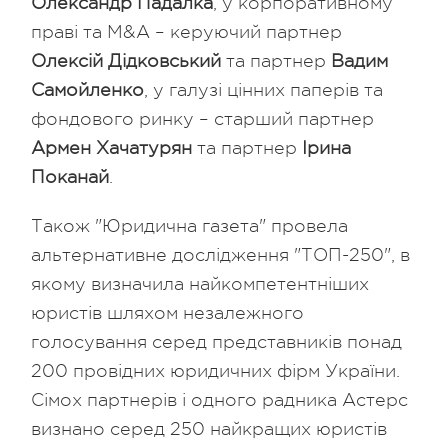
Олександр Падалка
, у корпоративному
праві та M&A – керуючий партнер
Олексій Дідковський
та партнер
Вадим
Самойленко
, у галузі цінних паперів та
фондового ринку – старший партнер
Армен Хачатурян
та партнер
Ірина
Поканай
.
Також "Юридична газета" провела
альтернативне дослідження "ТОП-250", в
якому визначила найкомпетентніших
юристів шляхом незалежного
голосування серед представників понад
200 провідних юридичних фірм України.
Cімох партнерів і одного радника Астерс
визнано cеред 250 найкращих юристів