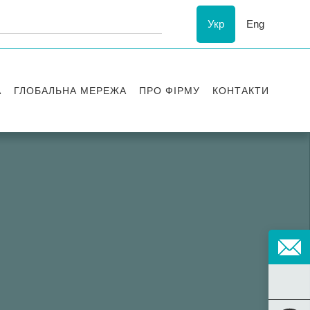
Укр
Eng
А
ГЛОБАЛЬНА МЕРЕЖА
ПРО ФІРМУ
КОНТАКТИ
ї
Визнання
успіху
ESG
ання
Історія Asters