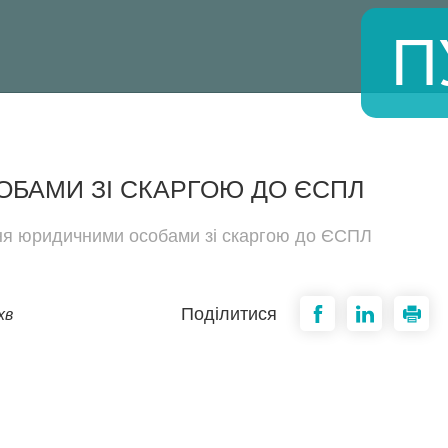
П
БАМИ ЗІ СКАРГОЮ ДО ЄСПЛ
я юридичними особами зі скаргою до ЄСПЛ
Поділитися
хв