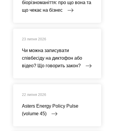
біорізноманіття: про що вона та
що чекає на бізнес
23 липня 2026
Чи можна записувати
співбесіду на диктофон або
відео? Що говорить закон?
22 липня 2026
Asters Energy Policy Pulse
(volume 45)