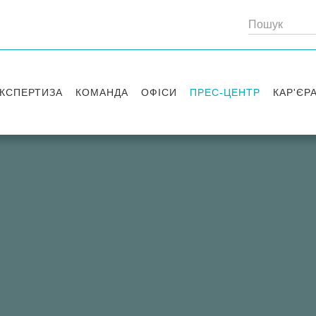
КСПЕРТИЗА
КОМАНДА
ОФІСИ
ПРЕС-ЦЕНТР
КАР'ЄР
Партнери
Київ
Публікації
Вакансі
Радники
Вашингтон
Новини
Історії 
Лондон
Правові новини
Стажув
Заходи