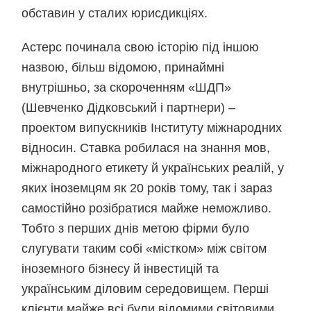
обставин у сталих юрисдикціях.
Астерс починала свою історію під іншою
назвою, більш відомою, принаймні
внутрішньо, за скороченням «ШДП»
(Шевченко Дідковський і партнери) –
проектом випускників Інституту міжнародних
відносин. Ставка робилася на знання мов,
міжнародного етикету й українських реалій, у
яких іноземцям як 20 років тому, так і зараз
самостійно розібратися майже неможливо.
Тобто з перших днів метою фірми було
слугувати таким собі «містком» між світом
іноземного бізнесу й інвестицій та
українським діловим середовищем. Перші
клієнти майже всі були відомими світовими