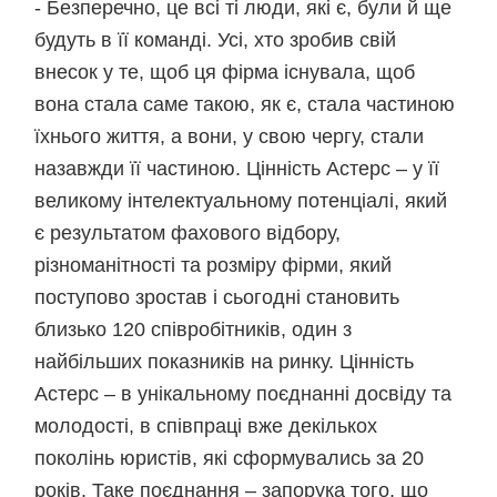
- Безперечно, це всі ті люди, які є, були й ще
будуть в її команді. Усі, хто зробив свій
внесок у те, щоб ця фірма існувала, щоб
вона стала саме такою, як є, стала частиною
їхнього життя, а вони, у свою чергу, стали
назавжди її частиною. Цінність Астерс – у її
великому інтелектуальному потенціалі, який
є результатом фахового відбору,
різноманітності та розміру фірми, який
поступово зростав і сьогодні становить
близько 120 співробітників, один з
найбільших показників на ринку. Цінність
Астерс – в унікальному поєднанні досвіду та
молодості, в співпраці вже декількох
поколінь юристів, які сформувались за 20
років. Таке поєднання – запорука того, що