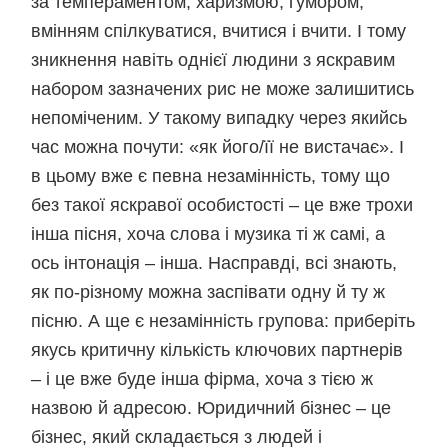
за темпераментом, харизмою, гумором,
вмінням спілкуватися, вчитися і вчити. І тому
зникнення навіть однієї людини з яскравим
набором зазначених рис не може залишитись
непоміченим. У такому випадку через якийсь
час можна почути: «як його/її не вистачає». І
в цьому вже є певна незамінність, тому що
без такої яскравої особистості – це вже трохи
інша пісня, хоча слова і музика ті ж самі, а
ось інтонація – інша. Насправді, всі знають,
як по-різному можна заспівати одну й ту ж
пісню. А ще є незамінність групова: приберіть
якусь критичну кількість ключових партнерів
– і це вже буде інша фірма, хоча з тією ж
назвою й адресою. Юридичний бізнес – це
бізнес, який складається з людей і