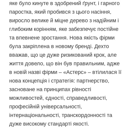
яке було кинуте в здобрений ґрунт, і гарного
паростка, який пробився з цього насіння,
виросло велике й міцне дерево з надійним і
глибоким корінням, яке забезпечує постійне
та впевнене зростання. Нова якість фірми
була закріплена в новому бренді. Дехто
вважав, що це дуже ризикований крок, але
життя довело, що він був правильним, адже
в новій назві фірми – «Астерс» – втілилася її
нова концепція і стратегія: партнерство,
засноване на принципах рівності
можливостей, єдності, справедливості,
професійній універсальності,
інтернаціональності, транскордонності та
дуже високому стандарті якості.