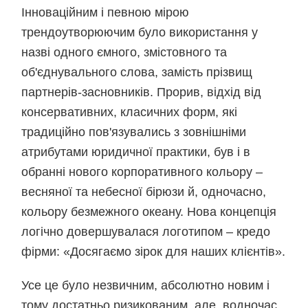
Інноваційним і певною мірою
трендоутворюючим було використання у
назві одного ємного, змістовного та
об'єднувального слова, замість прізвищ
партнерів-засновників. Прорив, відхід від
консервативних, класичних форм, які
традиційно пов'язувались з зовнішніми
атрибутами юридичної практики, був і в
обранні нового корпоративного кольору –
весняної та небесної бірюзи й, одночасно,
кольору безмежного океану. Нова концепція
логічно довершувалася логотипом – кредо
фірми: «Досягаємо зірок для наших клієнтів».
Усе це було незвичним, абсолютно новим і
тому достатньо ризикованим, але, водночас,