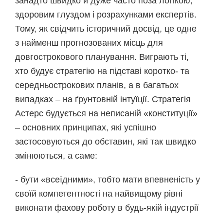
занадто швидко й дуже часто поза логікою,
здоровим глуздом і розрахунками експертів.
Тому, як свідчить історичний досвід, це одне
з найменш прогнозованих місць для
довгострокового планування. Виграють ті,
хто будує стратегію на підставі коротко- та
середньострокових планів, а в багатьох
випадках – на ґрунтовній інтуїції. Стратегія
Астерс будується на неписаній «конституції»
– основних принципах, які успішно
застосовуються до обставин, які так швидко
змінюються, а саме:
- бути «всеїдними», тобто мати впевненість у
своїй компетентності на найвищому рівні
виконати фахову роботу в будь-якій індустрії