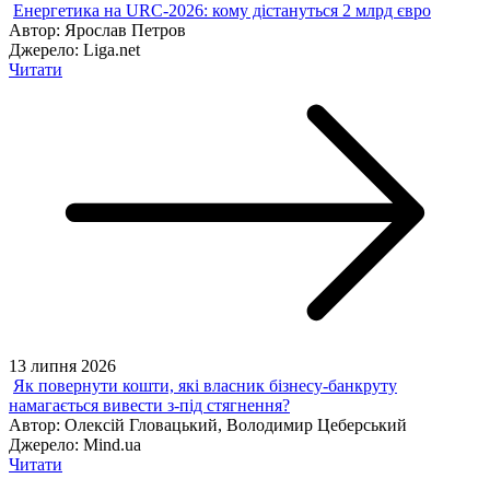
Енергетика на URC-2026: кому дістануться 2 млрд євро
Автор:
Ярослав Петров
Джерело:
Liga.net
Читати
13 липня 2026
Як повернути кошти, які власник бізнесу-банкруту
намагається вивести з-під стягнення?
Автор:
Олексій Гловацький, Володимир Цеберський
Джерело:
Mind.ua
Читати