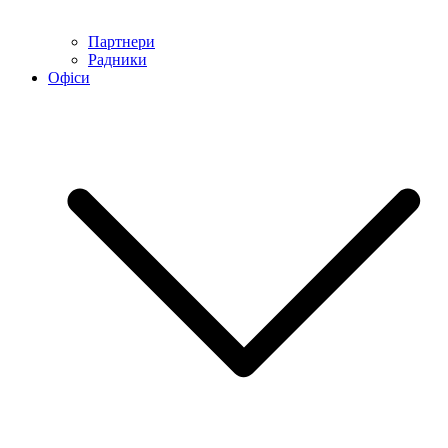
Партнери
Радники
Офіси