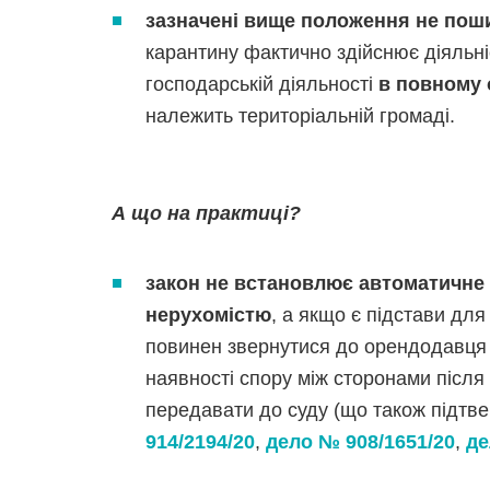
зазначені вище положення не по
карантину фактично здійснює діяльні
господарській діяльності
в повному 
належить територіальній громаді.
А що на практиці?
закон не встановлює автоматичне
нерухомістю
, а якщо є підстави дл
повинен звернутися до орендодавця 
наявності спору між сторонами післ
передавати до суду (що також підтв
914/2194/20
,
дело № 908/1651/20
,
де