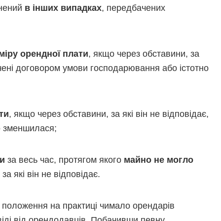
інений
в інших випадках
, передбачених
іру орендної плати
, якщо через обставини, за
ачені договором умови господарювання або істотно
ти
, якщо через обставини, за які він не відповідає,
о зменшилася;
ти
за весь час, протягом якого
майно не могло
за які він не відповідає.
 положення на практиці чимало орендарів
віді від орендодавців. Побачивши певну