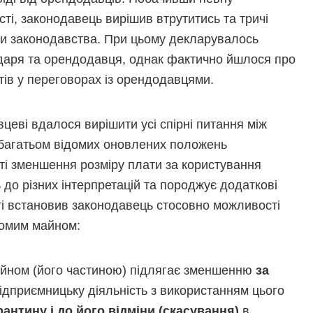
ті, законодавець вирішив втрутитись та тричі
ми законодавства. При цьому декларувалось
ндаря та орендодавця, однак фактично йшлося про
ів у переговорах із орендодавцями.
цеві вдалося вирішити усі спірні питання між
 багатьом відомих оновлених положень
ті зменшення розміру плати за користування
до різних інтерпретацій та породжує додаткові
ті встановив законодавець стосовно можливості
хомим майном:
айном (його частиною) підлягає зменшенню
за
підприємницьку діяльність з використанням цього
антину і до його відміни (скасування)
в