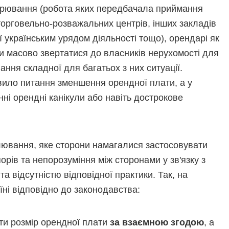
дарювання (робота яких передбачала приймання
 торговельно-розважальних центрів, інших закладів
ї українським урядом діяльності тощо), орендарі як
али масово звертатися до власників нерухомості для
ння складної для багатьох з них ситуації.
вило питання зменшення орендної плати, а у
ні орендні канікули або навіть дострокове
лювання, яке сторони намагалися застосовувати
орів та непорозуміння між сторонами у зв'язку з
та відсутністю відповідної практики. Так, на
ні відповідно до законодавства:
ти розмір орендної плати
за взаємною згодою
, а