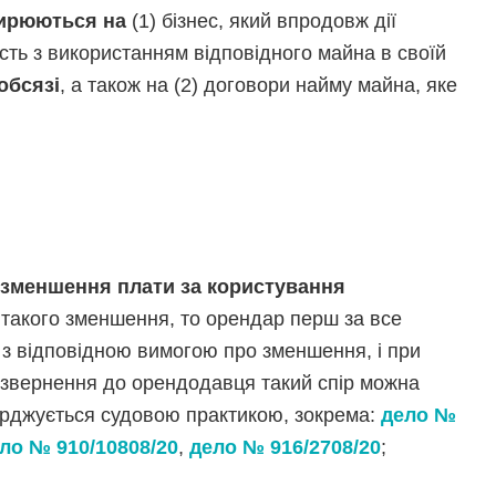
ширюються на
(1) бізнес, який впродовж дії
сть з використанням відповідного майна в своїй
обсязі
, а також на (2) договори найму майна, яке
 зменшення плати за користування
я такого зменшення, то орендар перш за все
з відповідною вимогою про зменшення, і при
я звернення до орендодавця такий спір можна
ерджується судовою практикою, зокрема:
дело №
ло № 910/10808/20
,
дело № 916/2708/20
;