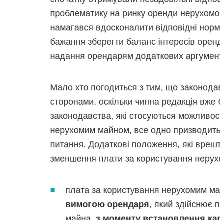
проблематику на ринку оренди нерухомос
намагався вдосконалити відповідні нор
бажання зберегти баланс інтересів оре
надання орендарям додаткових аргумент
Мало хто погодиться з тим, що законодав
сторонами, оскільки чинна редакція вже
законодавства, які стосуються можливос
нерухомим майном, все одно призводить 
питання. Додаткові положення, які вреш
зменшення плати за користування неру
плата за користування нерухомим м
вимогою орендаря
, який здійснює 
майна,
з моменту встановлення кар