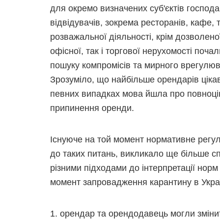
для окремо визначених суб'єктів госпо
відвідувачів, зокрема ресторанів, кафе,
розважальної діяльності, крім дозволено
офісної, так і торгової нерухомості поч
пошуку компромісів та мирного врегулюва
Зрозуміло, що найбільше орендарів ціка
певних випадках мова йшла про повноцін
припинення оренди.
Існуюче на той момент нормативне регу
до таких питань, викликало ще більше сп
різними підходами до інтерпретації норм 
момент запровадження карантину в Украї
1. орендар та орендодавець могли зміни