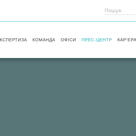
КСПЕРТИЗА
КОМАНДА
ОФІСИ
ПРЕС-ЦЕНТР
КАР'ЄР
Партнери
Київ
Публікації
Вакансі
Радники
Вашингтон
Новини
Історії 
Лондон
Правові новини
Стажув
Заходи