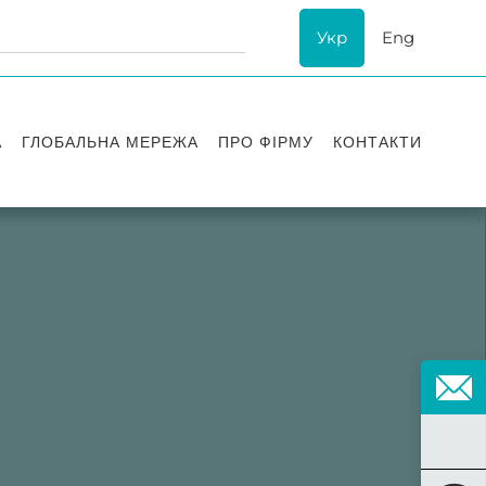
Укр
Eng
А
ГЛОБАЛЬНА МЕРЕЖА
ПРО ФІРМУ
КОНТАКТИ
ї
Визнання
успіху
ESG
ання
Історія Asters