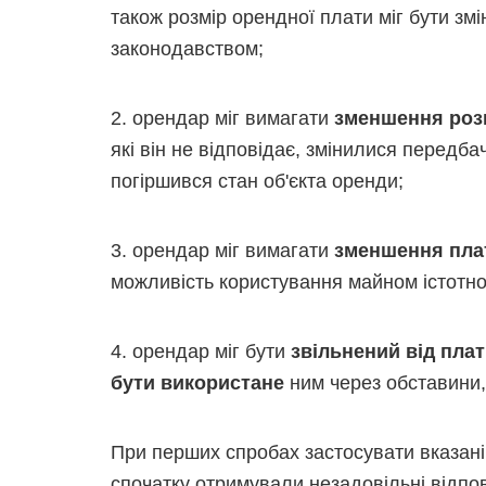
також розмір орендної плати міг бути зм
законодавством;
2. орендар міг вимагати
зменшення розм
які він не відповідає, змінилися передб
погіршився стан об'єкта оренди;
3. орендар міг вимагати
зменшення пла
можливість користування майном істотн
4. орендар міг бути
звільнений від пла
бути використане
ним через обставини, 
При перших спробах застосувати вказані
спочатку отримували незадовільні відпо