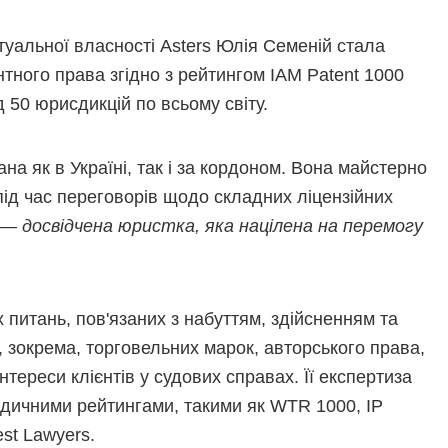
туальної власності Asters Юлія Семеній стала
нтного права згідно з рейтингом IAM Patent 1000
 50 юрисдикцій по всьому світу.
ана як в Україні, так і за кордоном. Вона майстерно
і під час переговорів щодо складних ліцензійних
— досвідчена юристка, яка націлена на перемогу
х питань, пов'язаних з набуттям, здійсненням та
, зокрема, торговельних марок, авторського права,
тереси клієнтів у судових справах. Її експертиза
ичними рейтингами, такими як WTR 1000, IP
st Lawyers.