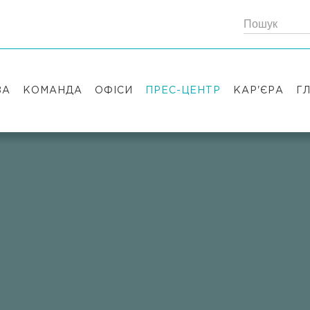
ЗА
КОМАНДА
ОФІСИ
ПРЕС-ЦЕНТР
КАР'ЄРА
Г
Партнери
Київ
Публікації
Вакансії
Радники
Вашингтон
Новини
Історії успіх
Лондон
Правові новини
Стажування
Заходи