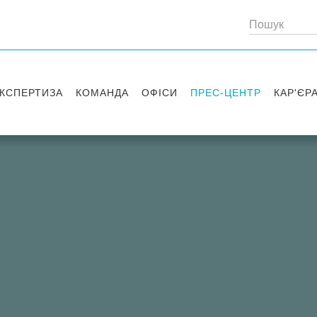
КСПЕРТИЗА
КОМАНДА
ОФІСИ
ПРЕС-ЦЕНТР
КАР'ЄР
Партнери
Київ
Публікації
Вакансі
Радники
Вашингтон
Новини
Історії 
Лондон
Правові новини
Стажув
Заходи