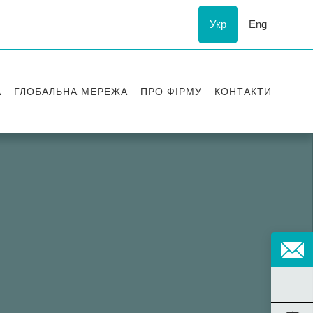
Укр
Eng
А
ГЛОБАЛЬНА МЕРЕЖА
ПРО ФІРМУ
КОНТАКТИ
ї
Визнання
успіху
ESG
ання
Історія Asters