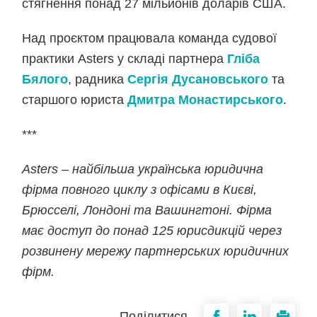
стягнення понад 27 мільйонів доларів США.
Над проєктом працювала команда судової
практики Asters у складі партнера
Гліба
Бялого
, радника
Сергія Дусановського
та
старшого юриста
Дмитра Монастирського
.
***
Asters – найбільша українська юридична
фірма повного циклу з офісами в Києві,
Брюсселі, Лондоні та Вашингтоні. Фірма
має доступ до понад 125 юрисдикцій через
розвинену мережу партнерських юридичних
фірм.
Поділитися