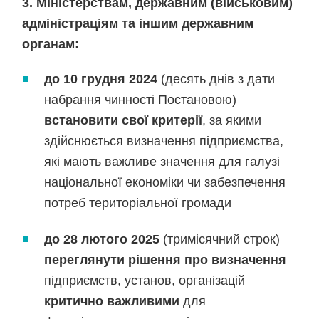
3. Міністерствам, державним (військовим)
адміністраціям та іншим державним
органам
:
до 10 грудня 2024
(десять днів з дати
набрання чинності Постановою)
встановити свої критерії
, за якими
здійснюється визначення підприємства,
які мають важливе значення для галузі
національної економіки чи забезпечення
потреб територіальної громади
до 28 лютого 202
5
(тримісячний строк)
переглянути рішення про
визначення
підприємств, установ, організацій
критично важливими
для