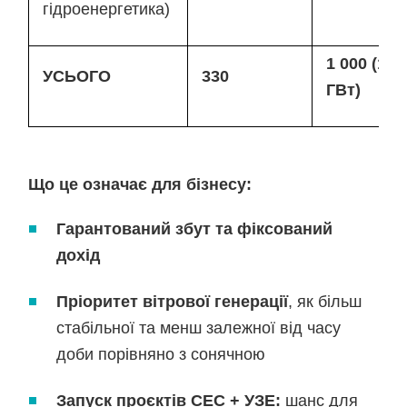
гідроенергетика)
1 000 (1
УСЬОГО
330
ГВт)
Що це означає для бізнесу:
Гарантований збут та фіксований
дохід
Пріоритет вітрової генерації
, як більш
стабільної та менш залежної від часу
доби порівняно з сонячною
Запуск проєктів СЕС + УЗЕ:
шанс для