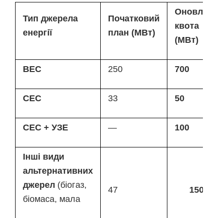
Оновлен
Тип джерела
Початковий
квота
енергії
план (МВт)
(МВт)
ВЕС
250
700
СЕС
33
50
СЕС + УЗЕ
—
100
Інші
види
альтернативних
джерел
(біогаз,
47
150
біомаса, мала