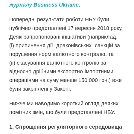
журналу
Business
Ukraine
.
Попередні результати роботи НБУ були
публічно представлені 17 вересня 2018 року.
Деякі запропоновані ініціативи (наприклад,
(i) припинення дії "драконівських" санкцій за
порушення норм валютного контролю, та
(ii) скасування валютного контролю за
відносно дрібними експортно-імпортними
операціями на суму менше 150 000 грн.) вже
були закріплені у Законі.
Нижче ми наводимо короткий огляд деяких
помітних змін, що були представлені НБУ.
1.
Спрощення регуляторного середовища