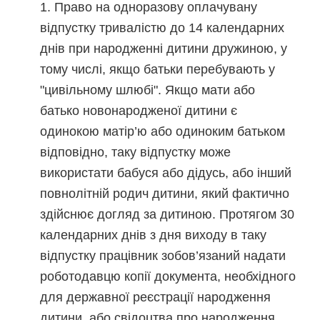
Право на одноразову оплачувану
відпустку тривалістю до 14 календарних
днів при народженні дитини дружиною, у
тому числі, якщо батьки перебувають у
"цивільному шлюбі". Якщо мати або
батько новонародженої дитини є
одинокою матір’ю або одиноким батьком
відповідно, таку відпустку може
використати бабуся або дідусь, або інший
повнолітній родич дитини, який фактично
здійснює догляд за дитиною. Протягом 30
календарних днів з дня виходу в таку
відпустку працівник зобов’язаний надати
роботодавцю копії документа, необхідного
для державної реєстрації народження
дитини, або свідоцтва про народження