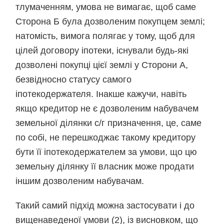
тлумаченням, умова не вимагає, щоб саме
Сторона Б була дозволеним покупцем землі;
натомість, вимога полягає у тому, щоб для
цілей договору іпотеки, існували будь-які
дозволені покупці цієї землі у Сторони А,
безвідносно статусу самого
іпотекодержателя. Інакше кажучи, навіть
якщо кредитор не є дозволеним набувачем
земельної ділянки с/г призначення, це, саме
по собі, не перешкоджає такому кредитору
бути її іпотекодержателем за умови, що цю
земельну ділянку її власник може продати
іншим дозволеним набувачам.
Такий самий підхід можна застосувати і до
вищенаведеної умови (2), із висновком, що