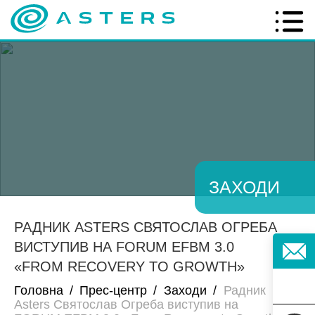
ЗАХОДИ
РАДНИК ASTERS СВЯТОСЛАВ ОГРЕБА
ВИСТУПИВ НА FORUM EFBM 3.0
«FROM RECOVERY TO GROWTH»
Головна
/
Прес-центр
/
Заходи
/
Радник
Asters Святослав Огреба виступив на